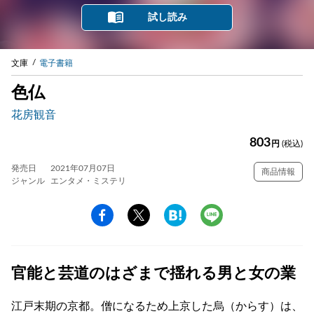
試し読み
文庫
電子書籍
色仏
花房観音
803
円
(税込)
発売日
2021年07月07日
商品情報
ジャンル
エンタメ・ミステリ
官能と芸道のはざまで揺れる男と女の業
江戸末期の京都。僧になるため上京した烏（からす）は、