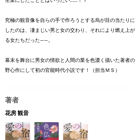
生業にしたこととはいったい……！？
究極の観音像を自らの手で作ろうとする烏が目の当たりに
したのは、凄まじい男と女の交わり、それにより燃え上が
る女たちだった――。
幕末を舞台に男女の情欲と人間の業を色濃く描いた著者の
野心作にして初の官能時代小説です！（担当ＭＳ）
著者
花房 観音