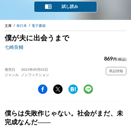
試し読み
文庫
単行本
電子書籍
僕が夫に出会うまで
七崎良輔
869
円
(税込)
発売日
2021年09月01日
商品情報
ジャンル
ノンフィクション
僕らは失敗作じゃない。社会がまだ、未
完成なんだ――