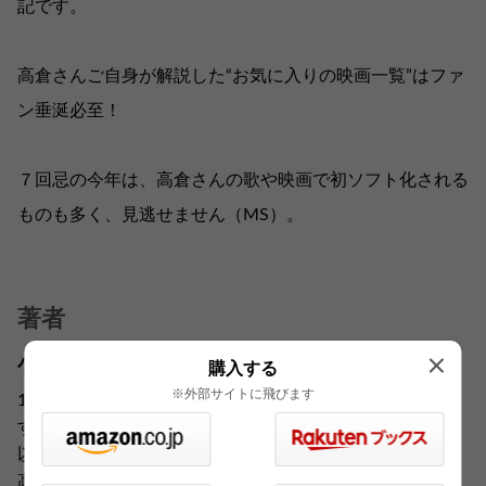
記です。
高倉さんご自身が解説した“お気に入りの映画一覧”はファ
ン垂涎必至！
７回忌の今年は、高倉さんの歌や映画で初ソフト化される
ものも多く、見逃せません（MS）。
著者
小田 貴月
購入する
※外部サイトに飛びます
1964年、東京都生まれ。女優を経て、海外ホテルを紹介
する番組のディレクター、プロデューサーとして30ケ国
以上を巡る。1996年、香港で高倉健と出会う。2013年、
高倉健の養女に。現在、高倉プロモーション代表取締役。