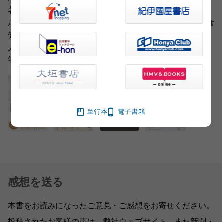
著書に『HOTEL』(近代映画社)、『金のホテル銀のホテ
ル』(朝日文庫)、『スウィートルーム』(大栄出版)、『高倉
健の想いがつないだ人々の証言「私の八月十五日」』(今
人舎)、『高倉健、その愛。』(文春文庫)、『高倉健の美
学』『高倉健、最後の季節。』(文藝春秋)
単行本
電子書籍
感想を送る
本書をお読みになったご意見・ご感想をお寄せください。
投稿されたお客様の声は、弊社ウェブサイト、また新聞・