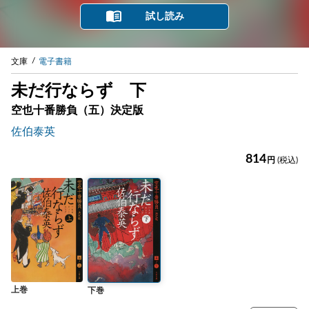
試し読み
文庫
電子書籍
未だ行ならず 下
空也十番勝負（五）決定版
佐伯泰英
814
円
(税込)
上巻
下巻