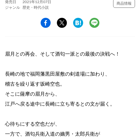
発売日
2021年12月07日
商品情報
ジャンル
歴史・時代小説
眉月との再会、そして酒匂一派との最後の決戦へ！
長崎の地で福岡藩黒田屋敷の剣道場に加わり、
稽古を繰り返す坂崎空也。
そこに薩摩の眉月から、
江戸へ戻る途中に長崎に立ち寄るとの文が届く。
心待ちにする空也だが、
一方で、酒匂兵衛入道の嫡男・太郎兵衛が