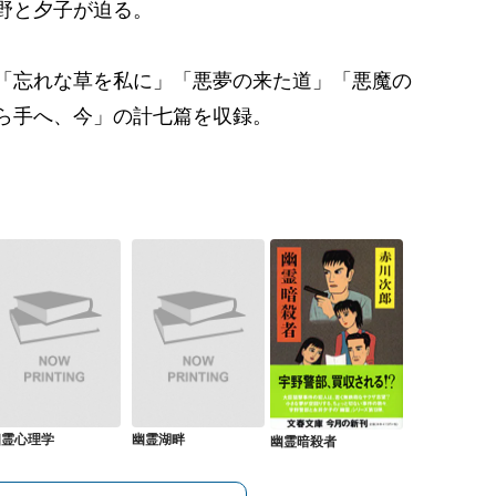
野と夕子が迫る。
「忘れな草を私に」「悪夢の来た道」「悪魔の
ら手へ、今」の計七篇を収録。
幽霊心理学
幽霊湖畔
幽霊暗殺者