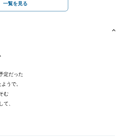
一覧を見る
〟
予定だった
たようで。
そむ
して、