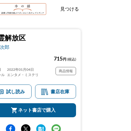
見つける
霊解放区
次郎
715
円
(税込)
日
2022年01月04日
商品情報
ンル
エンタメ・ミステリ
試し読み
書店在庫
ネット書店で購入