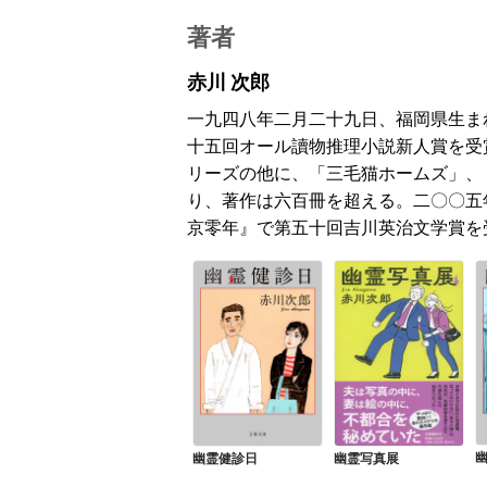
著者
赤川 次郎
一九四八年二月二十九日、福岡県生ま
十五回オール讀物推理小説新人賞を受
リーズの他に、「三毛猫ホームズ」、
り、著作は六百冊を超える。二〇〇五
京零年』で第五十回吉川英治文学賞を
幽霊健診日
幽霊写真展