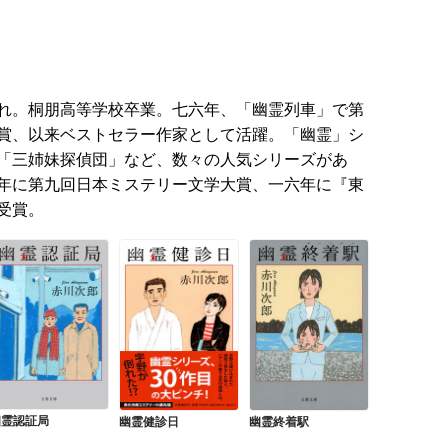
れ。桐朋高等学校卒業。七六年、「幽霊列車」で第
賞、以来ベストセラー作家として活躍。「幽霊」シ
「三姉妹探偵団」など、数々の人気シリーズがあ
年に第九回日本ミステリー文学大賞、一六年に『東
受賞。
幽霊認証局
幽霊健診日
幽霊終着駅