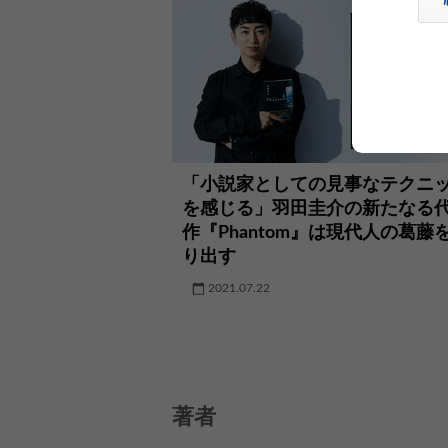
「小説家としての見事なテクニ
を感じる」羽田圭介の新たなる
作『Phantom』は現代人の葛藤
り出す
2021.07.22
著者