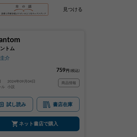
見つける
antom
ントム
圭介
759
円
(税込)
日
2024年09月04日
商品情報
ンル
小説
試し読み
書店在庫
ネット書店で購入