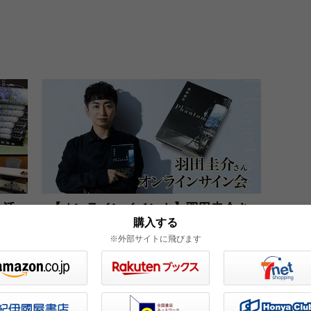
生活
【オンラインイベント】羽田圭介さ
購入する
分」
ん1on1オンライン個別サイン会開
※外部サイトに飛びます
会体
催！
2021.07.29
イベント・レポート
レポート