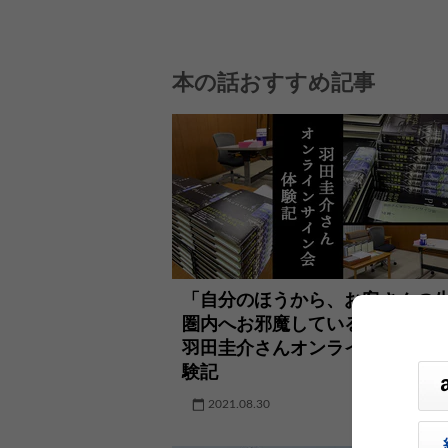
本の話おすすめ記事
「自分のほうから、お客さんの
圏内へお邪魔しているような気
羽田圭介さんオンラインサイン
験記
2021.08.30
イベント・