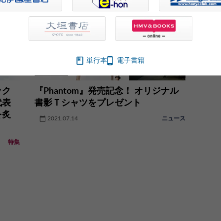
単行本
電子書籍
ック
『Phantom』発売記念！ オリジナル
代表
書影Ｔシャツをプレゼント
を炙
2021.07.14
ニュース
特集