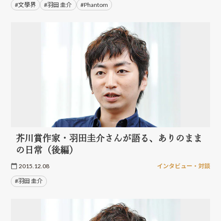
#文學界
#羽田 圭介
#Phantom
芥川賞作家・羽田圭介さんが語る、ありのまま
の日常（後編）
2015.12.08
インタビュー・対談
#羽田 圭介