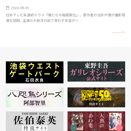
2026.08.05
日本テレビ系連続ドラマ『俺たちの箱根駅伝』。原作者の池井戸潤が撮影現
場を訪問…主演の大泉洋の前で思わず本音が!?
矢