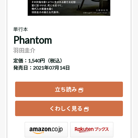
単行本
Phantom
羽田圭介
定価：
1,540円（税込）
発売日：2021年07月14日
立ち読み
くわしく見る
ックス