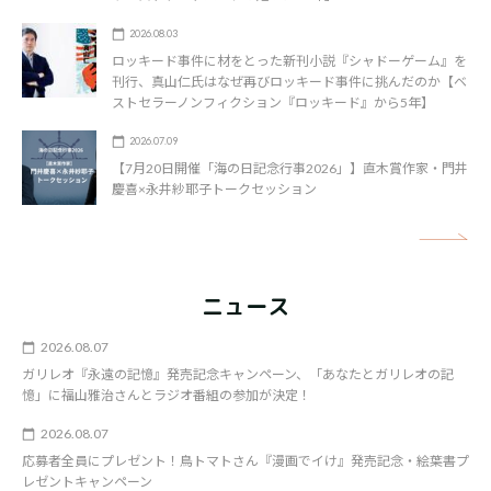
2026.08.03
ロッキード事件に材をとった新刊小説『シャドーゲーム』を
刊行、真山仁氏はなぜ再びロッキード事件に挑んだのか【ベ
ストセラーノンフィクション『ロッキード』から5年】
2026.07.09
【7月20日開催「海の日記念行事2026」】直木賞作家・門井
慶喜×永井紗耶子トークセッション
矢
ニュース
2026.08.07
ガリレオ『永遠の記憶』発売記念キャンペーン、「あなたとガリレオの記
憶」に福山雅治さんとラジオ番組の参加が決定！
2026.08.07
応募者全員にプレゼント！鳥トマトさん『漫画でイけ』発売記念・絵葉書プ
レゼントキャンペーン