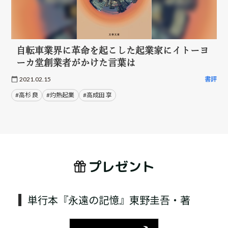
自転車業界に革命を起こした起業家にイトーヨ
ーカ堂創業者がかけた言葉は
2021.02.15
書評
#高杉 良
#灼熱起業
#高成田 享
プレゼント
単行本『永遠の記憶』東野圭吾・著