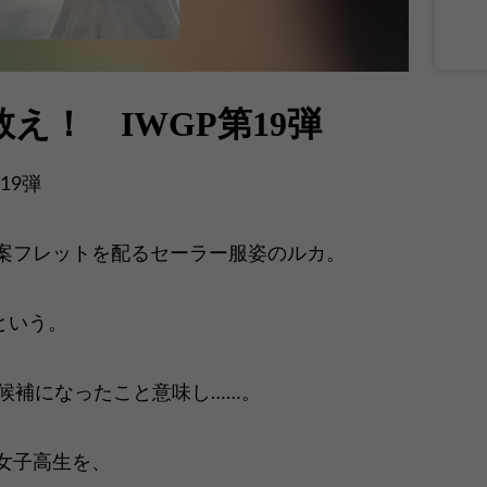
え！ IWGP第19弾
19弾
案フレットを配るセーラー服姿のルカ。
という。
候補になったこと意味し……。
女子高生を、