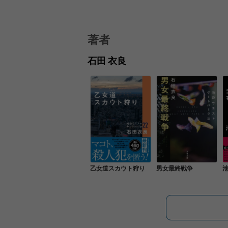
著者
石田 衣良
乙女道スカウト狩り
男女最終戦争
池