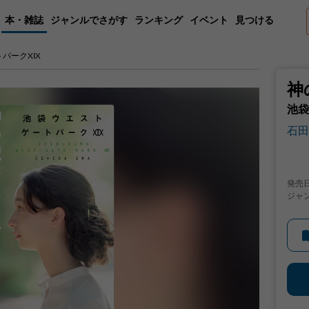
本・雑誌
ジャンルでさがす
ランキング
イベント
見つける
パークXIX
神
池袋
石田
発売
ジャ