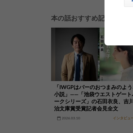
本の話おすすめ記事
「IWGPはバーのおつまみのよう
小説」――「池袋ウエストゲート
ークシリーズ」の石田衣良、吉
治文庫賞受賞記者会見全文
2026.03.10
インタビュ