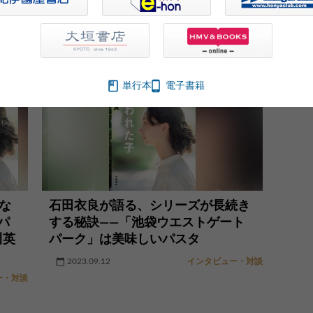
単行本
電子書籍
な
石田衣良が語る、シリーズが長続き
パ
する秘訣――「池袋ウエストゲート
川英
パーク」は美味しいパスタ
2023.09.12
インタビュー・対談
ー・対談