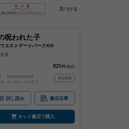
見つける
の呪われた子
ウエストゲートパークXIX
衣良
825
円
(税込)
日
2025年09月03日
商品情報
ンル
エンタメ・ミステリ
試し読み
書店在庫
ネット書店で購入