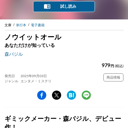
試し読み
文庫
単行本
電子書籍
ノウイットオール
あなただけが知っている
森バジル
979
円
(税込)
発売日
2025年09月03日
商品情報
ジャンル
エンタメ・ミステリ
ギミックメーカー・森バジル、デビュー
作！