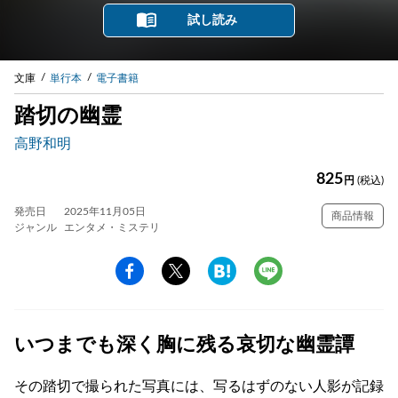
試し読み
文庫
単行本
電子書籍
踏切の幽霊
高野和明
825
円
(税込)
発売日
2025年11月05日
商品情報
ジャンル
エンタメ・ミステリ
いつまでも深く胸に残る哀切な幽霊譚
その踏切で撮られた写真には、写るはずのない人影が記録