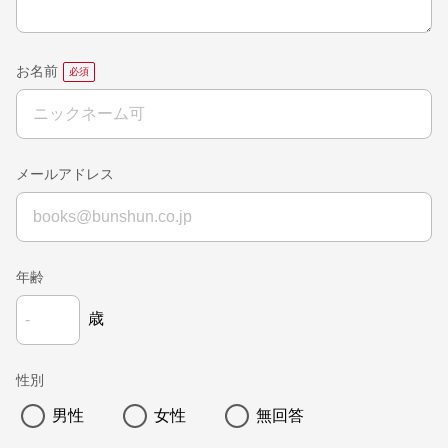
お名前
メールアドレス
年齢
歳
性別
男性
女性
無回答