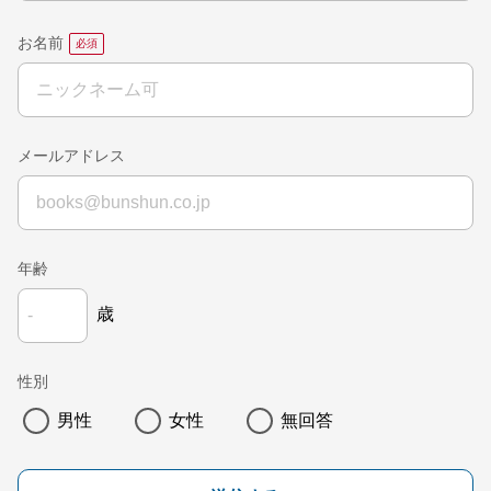
お名前
メールアドレス
年齢
歳
性別
男性
女性
無回答