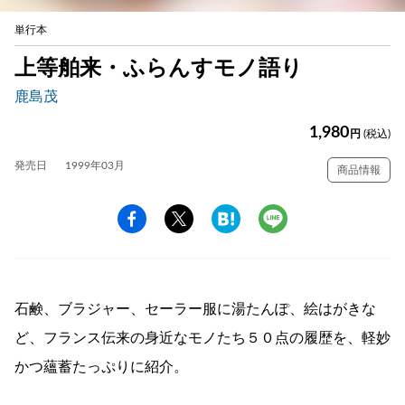
単行本
上等舶来・ふらんすモノ語り
鹿島茂
1,980
円
(税込)
発売日
1999年03月
商品情報
石鹸、ブラジャー、セーラー服に湯たんぽ、絵はがきな
ど、フランス伝来の身近なモノたち５０点の履歴を、軽妙
かつ蘊蓄たっぷりに紹介。