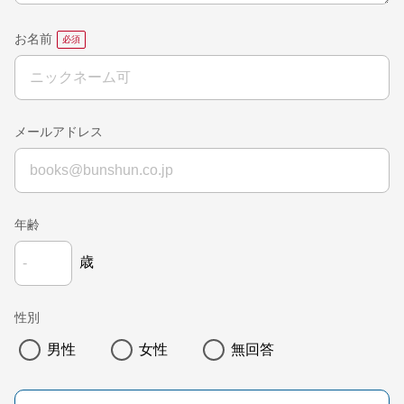
お名前
メールアドレス
年齢
歳
性別
男性
女性
無回答