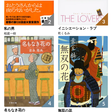
3
2
イニシエーション・ラブ
私の男
乾くるみ
桜庭一樹
4
5
名もなき花の
無双の花