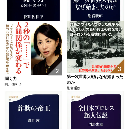
3
2
第一次世界大戦はなぜ始まった
聞く力
のか
阿川佐和子
別宮暖朗