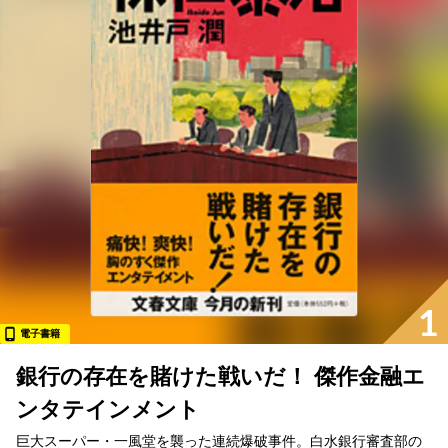
1
電子書籍
銀行の存在を賭けた戦いだ！ 傑作金融エ
ンタテインメント
巨大スーパー・一風堂を襲った連続爆破事件。白水銀行審査部の