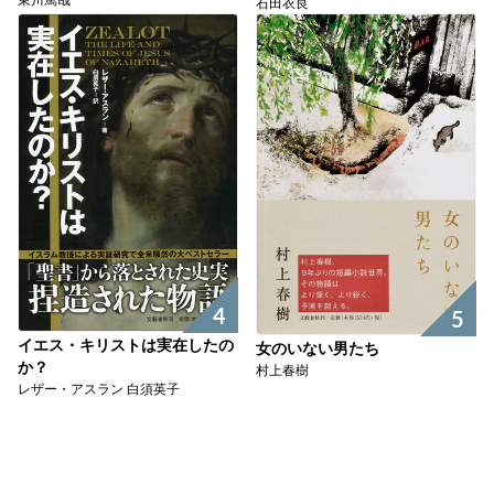
石田衣良
4
5
イエス・キリストは実在したの
女のいない男たち
か？
村上春樹
レザー・アスラン 白須英子