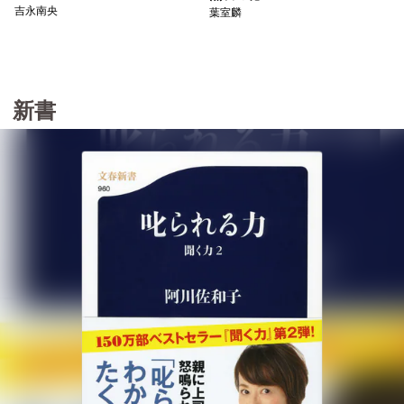
吉永南央
葉室麟
新書