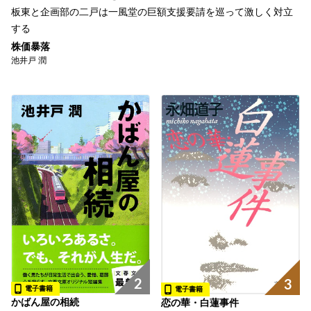
板東と企画部の二戸は一風堂の巨額支援要請を巡って激しく対立
する
株価暴落
池井戸 潤
2
3
電子書籍
電子書籍
かばん屋の相続
恋の華・白蓮事件