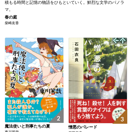
積もる時間と記憶の物語をひもといていく。鮮烈な文学のパノラ
マ。
春の庭
柴崎友香
2
3
魔法使いと刑事たちの夏
憎悪のパレード
東川篤哉