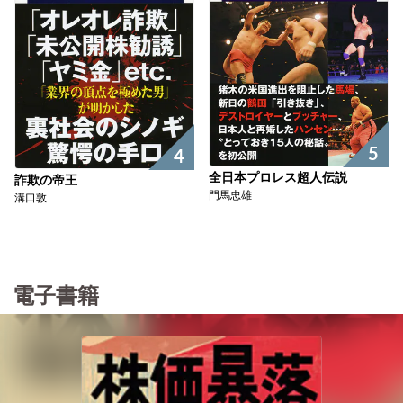
5
4
全日本プロレス超人伝説
詐欺の帝王
門馬忠雄
溝口敦
電子書籍