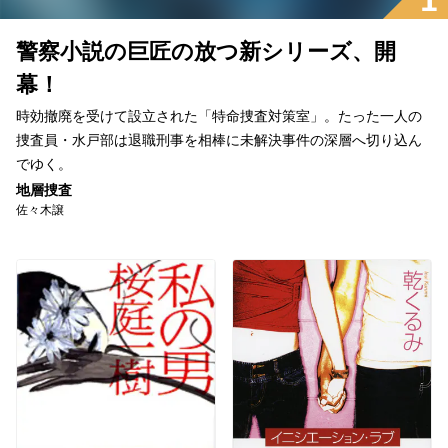
1
警察小説の巨匠の放つ新シリーズ、開
幕！
時効撤廃を受けて設立された「特命捜査対策室」。たった一人の
捜査員・水戸部は退職刑事を相棒に未解決事件の深層へ切り込ん
でゆく。
地層捜査
佐々木譲