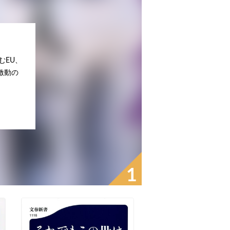
むEU、
激動の
1