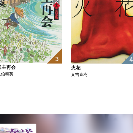
3
4
旧主再会
火花
佐伯泰英
又吉直樹