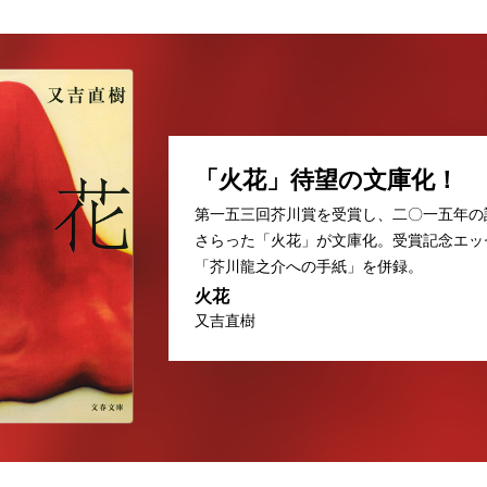
「火花」待望の文庫化！
第一五三回芥川賞を受賞し、二〇一五年の
さらった「火花」が文庫化。受賞記念エッ
「芥川龍之介への手紙」を併録。
火花
又吉直樹