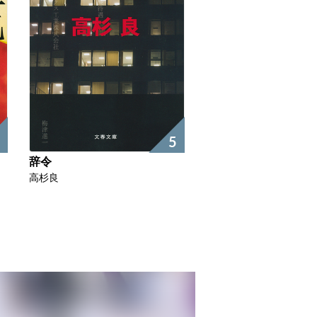
5
辞令
高杉良