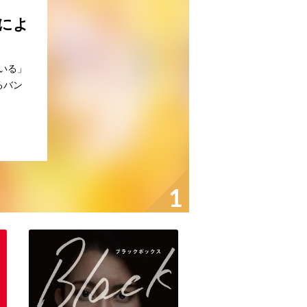
iによ
いる」
るバン
1