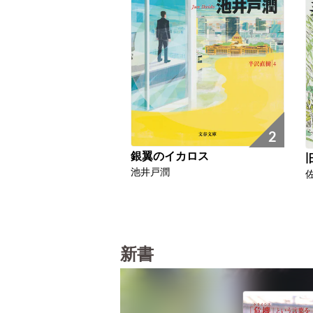
2
銀翼のイカロス
池井戸潤
新書