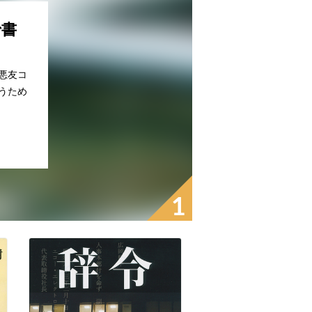
で書
悪友コ
うため
1