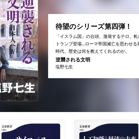
待望のシリーズ第四弾！
「イスラム国」の台頭、激発するテロ、軋
トランプ登場…ローマ帝国滅亡を思わせる
時代、歴史は何を教えてくれるのか。
逆襲される文明
塩野七生