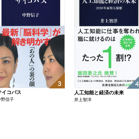
3
4
サイコパス
人工知能と経済の未来
中野信子
井上智洋