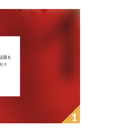
話題を
セイ
1