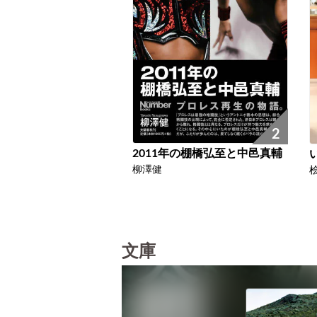
2
2011年の棚橋弘至と中邑真輔
柳澤健
文庫