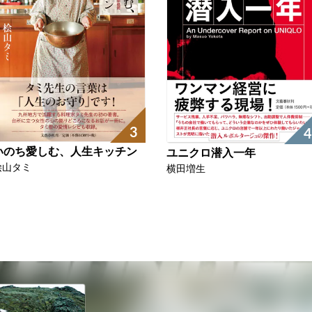
3
4
いのち愛しむ、人生キッチン
ユニクロ潜入一年
桧山タミ
横田増生