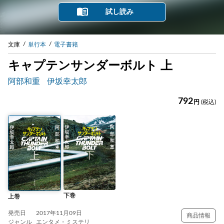
試し読み
文庫
単行本
電子書籍
キャプテンサンダーボルト 上
阿部和重
伊坂幸太郎
792
円
(税込)
下巻
上巻
発売日
2017年11月09日
商品情報
ジャンル
エンタメ・ミステリ