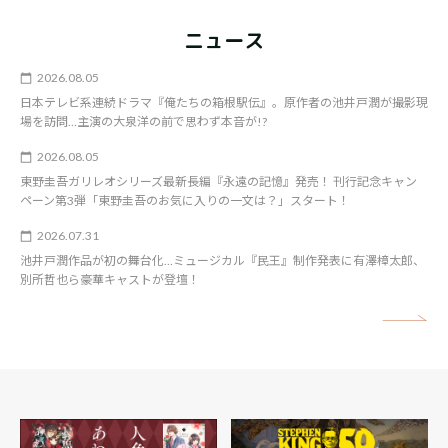
ニュース
2026.08.05
日本テレビ系連続ドラマ『俺たちの箱根駅伝』。原作者の池井戸潤が撮影現
場を訪問…主演の大泉洋の前で思わず本音が!?
2026.08.05
東野圭吾ガリレオシリーズ最新長編『永遠の記憶』発売！ 刊行記念キャン
ペーン第3弾「東野圭吾のお気に入りの一文は？」スタート！
2026.07.31
池井戸潤作品が初の舞台化…ミュージカル『民王』制作発表に有澤樟太郎、
別所哲也ら豪華キャストが登壇！
矢