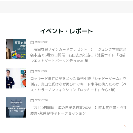
イベント・レポート
2026.08.05
【石田衣良サインカードプレゼント！】 ジュンク堂書店池
袋本店で8月22日開催 石田衣良と過ごす池袋ナイト「池袋
ウエストゲートパークと走った30年」
2026.08.03
ロッキード事件に材をとった新刊小説『シャドーゲーム』を
刊行、真山仁氏はなぜ再びロッキード事件に挑んだのか【ベ
ストセラーノンフィクション『ロッキード』から5年】
2026.07.09
【7月20日開催「海の日記念行事2026」】直木賞作家・門井
慶喜×永井紗耶子トークセッション
矢