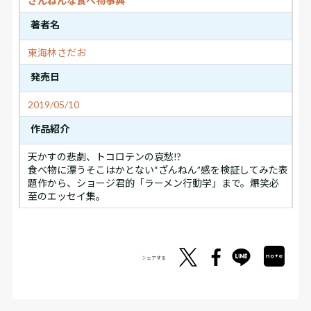
ざんねんな食べ物事典
著者名
東海林さだお
発売日
2019/05/10
作品紹介
天かすの悲劇、トコロテンの哀愁!?
食べ物に漂うそこはかとない“ざんねん”感を検証してみた表
題作から、ショージ君的「ラーメン行動学」まで。爆笑必
至のエッセイ集。
シェアする