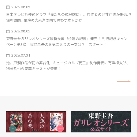
2026.08.05
日本テレビ系連続ドラマ『俺たちの箱根駅伝』。原作者の池井戸潤が撮影現
場を訪問…主演の大泉洋の前で思わず本音が!?
2026.08.05
東野圭吾ガリレオシリーズ最新長編『永遠の記憶』発売！ 刊行記念キャン
ペーン第3弾「東野圭吾のお気に入りの一文は？」スタート！
2026.07.31
池井戸潤作品が初の舞台化…ミュージカル『民王』制作発表に有澤樟太郎、
別所哲也ら豪華キャストが登壇！
矢