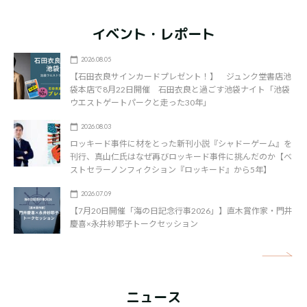
イベント・レポート
2026.08.05
【石田衣良サインカードプレゼント！】 ジュンク堂書店池
袋本店で8月22日開催 石田衣良と過ごす池袋ナイト「池袋
ウエストゲートパークと走った30年」
2026.08.03
ロッキード事件に材をとった新刊小説『シャドーゲーム』を
刊行、真山仁氏はなぜ再びロッキード事件に挑んだのか【ベ
ストセラーノンフィクション『ロッキード』から5年】
2026.07.09
【7月20日開催「海の日記念行事2026」】直木賞作家・門井
慶喜×永井紗耶子トークセッション
矢
ニュース