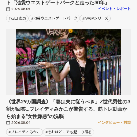
ト「池袋ウエストゲートパークと走った30年」
2026.08.05
イベント・レポート
#石田 衣良
#池袋ウエストゲートパーク
#IWGPシリーズ
《世界29カ国調査》「妻は夫に従うべき」Z世代男性の3
割が回答…ブレイディみかこが警告する、筋トレ動画か
ら始まる“女性嫌悪”の洗脳
2026.08.04
インタビュー・対談
#ブレイディ みかこ
#それはどこでも起こり得る