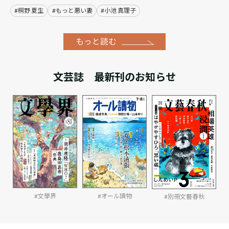
#桐野 夏生
#もっと悪い妻
#小池 真理子
もっと読む
文芸誌 最新刊のお知らせ
#オール讀物
#文學界
#別冊文藝春秋