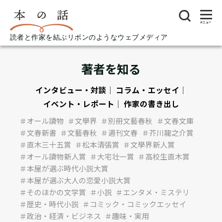
メニュー
読者と作家を結ぶリボンのようなウェブメディア
著者を知る
インタビュー・対談
｜
コラム・エッセイ
｜
イベント・レポート
｜
作家の書き出し
＃オール讀物
＃文學界
＃別冊文藝春秋
＃文春文庫
＃文春新書
＃文藝春秋
＃週刊文春
＃芥川龍之介賞
＃直木三十五賞
＃松本清張賞
＃文學界新人賞
＃オール讀物新人賞
＃大宅壮一賞
＃高校生直木賞
＃本屋が選ぶ時代小説大賞
＃本屋が選ぶ大人の恋愛小説大賞
＃そのほかの文学賞
＃小説
＃エンタメ・ミステリ
＃歴史・時代小説
＃コミック・コミックエッセイ
＃政治・経済・ビジネス
＃趣味・実用