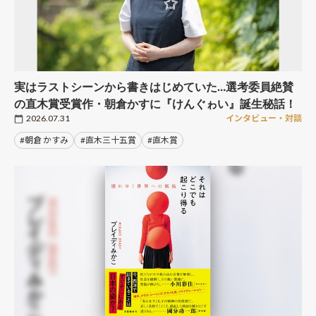
実はラストシーンから書きはじめていた…選考委員絶賛
の直木賞受賞作・朝倉かすに『けんぐゎい』誕生秘話！
2026.07.31
インタビュー・対談
#朝倉 かすみ
#直木三十五賞
#直木賞