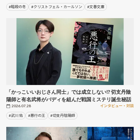
#暗殺の冬
#クリストフェル・カールソン
#文春文庫
「かっこいいおじさん同士」では成立しない!? 切支丹陰
陽師と有名武将がバディを組んだ戦国ミステリ誕生秘話
2026.07.28
インタビュー・対談
#武川 佑
#悪行の王
#切支丹陰陽師