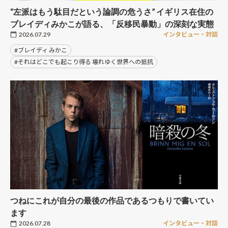
“左派はもう駄目だという論調の危うさ” イギリス在住の
ブレイディみかこが語る、「反移民暴動」の深刻な実態
2026.07.29
インタビュー・対談
#ブレイディ みかこ
#それはどこでも起こり得る 壊れゆく世界への抵抗
つねにこれが自分の最後の作品であるつもりで書いてい
ます
2026.07.28
インタビュー・対談