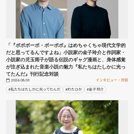
「『ボボボーボ・ボーボボ』はめちゃくちゃ現代文学的
だと思ってるんですよね」小説家の金子玲介と作詞家・
小説家の児玉雨子が語る伝説のギャグ漫画と、身体感覚
が注ぎ込まれた音楽小説の魅力『私たちはたしかに光っ
てたんだ』刊行記念対談
2026.08.03
インタビュー・対談
#私たちはたしかに光ってたんだ
#わたひか
#金子 玲介