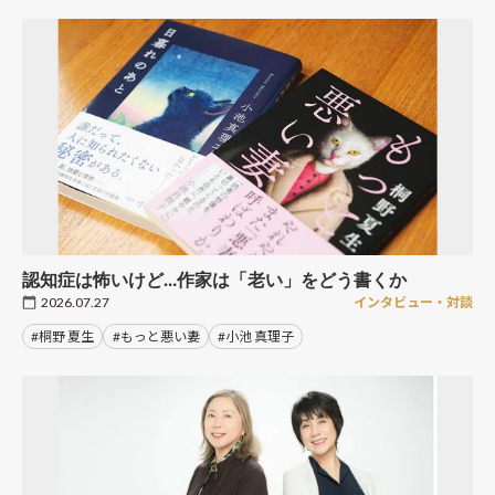
認知症は怖いけど…作家は「老い」をどう書くか
2026.07.27
インタビュー・対談
#桐野 夏生
#もっと悪い妻
#小池 真理子