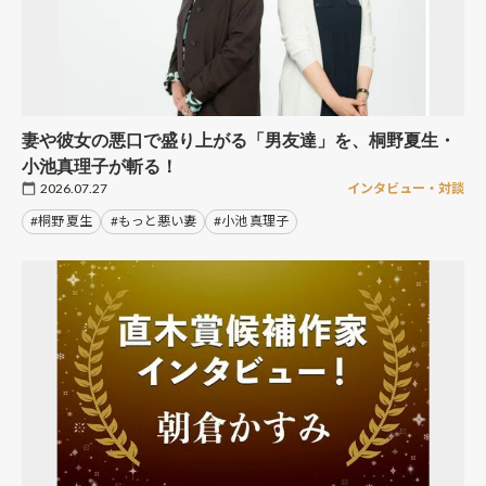
妻や彼女の悪口で盛り上がる「男友達」を、桐野夏生・
小池真理子が斬る！
2026.07.27
インタビュー・対談
#桐野 夏生
#もっと悪い妻
#小池 真理子