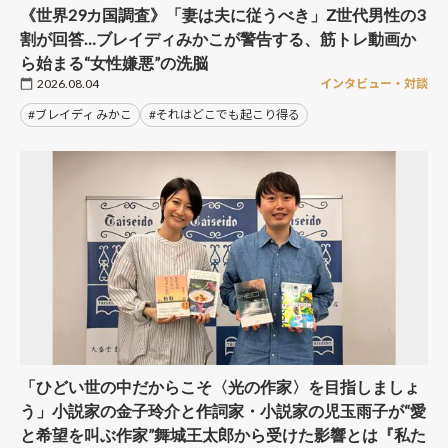
《世界29カ国調査》「妻は夫に従うべき」Z世代男性の3
割が回答…ブレイディみかこが警告する、筋トレ動画か
ら始まる“女性嫌悪”の洗脳
2026.08.04
インタビュー・対談
#ブレイディ みかこ
#それはどこでも起こり得る
「ひどい世の中だからこそ〈光の作家〉を目指しましょ
う」小説家の金子玲介と作詞家・小説家の児玉雨子が“愛
と希望を叫ぶ作家”舞城王太郎から受けた影響とは『私た