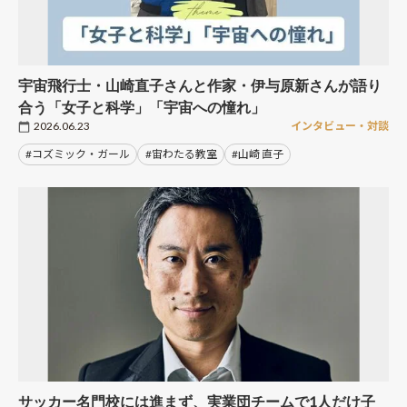
宇宙飛行士・山崎直子さんと作家・伊与原新さんが語り
合う「女子と科学」「宇宙への憧れ」
2026.06.23
インタビュー・対談
#コズミック・ガール
#宙わたる教室
#山崎 直子
サッカー名門校には進まず、実業団チームで1人だけ子