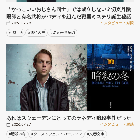
「かっこいいおじさん同士」では成立しない!? 切支丹陰
陽師と有名武将がバディを組んだ戦国ミステリ誕生秘話
2026.07.28
インタビュー・対談
#武川 佑
#悪行の王
#切支丹陰陽師
あれはスウェーデンにとってのケネディ暗殺事件だった
2026.07.27
インタビュー・対談
#暗殺の冬
#クリストフェル・カールソン
#文春文庫