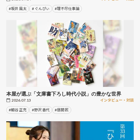
#坂井 風太
# ぐんぴぃ
#理不尽仕事論
本屋が選ぶ「文庫書下ろし時代小説」の豊かな世界
2026.07.13
インタビュー・対談
#細谷 正充
#野沢 香代
#昼間 匠