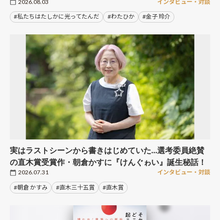
2026.08.03
インタビュー・対談
#私たちはたしかに光ってたんだ
#わたひか
#金子 玲介
実はラストシーンから書きはじめていた…選考委員絶賛
の直木賞受賞作・朝倉かすに『けんぐゎい』誕生秘話！
2026.07.31
インタビュー・対談
#朝倉 かすみ
#直木三十五賞
#直木賞