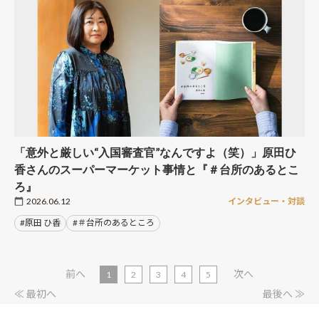
「意外と厳しい“入国審査官”なんですよ（笑）」原田ひ
香さんのスーパーマーケット事情と『＃台所のあるとこ
ろ』
2026.06.12
インタビュー・対談
#原田 ひ香
#＃台所のあるところ
前へ
次へ
1
2
3
4
5
≪ 最初へ
最後へ ≫