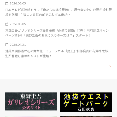
2026.08.05
日本テレビ系連続ドラマ『俺たちの箱根駅伝』。原作者の池井戸潤が撮影現
場を訪問…主演の大泉洋の前で思わず本音が!?
2026.08.05
東野圭吾ガリレオシリーズ最新長編『永遠の記憶』発売！ 刊行記念キャン
ペーン第3弾「東野圭吾のお気に入りの一文は？」スタート！
2026.07.31
池井戸潤作品が初の舞台化…ミュージカル『民王』制作発表に有澤樟太郎、
別所哲也ら豪華キャストが登壇！
矢