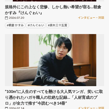
規格外にこの上なく悲惨、しかし熱い希望が宿る…朝倉
かすみ『けんぐゎい』
2026.07.20
インタビュー・対談
#朝倉 かすみ
#けんぐゎい
#直木三十五賞
“100m”に人生のすべてを懸ける大人気マンガ、笑いに取
り憑かれたハガキ職人の壮絶な記録…「人材育成のプ
ロ」が全力で推す“今読むべき14冊”
2026.07.14
インタビュー・対談