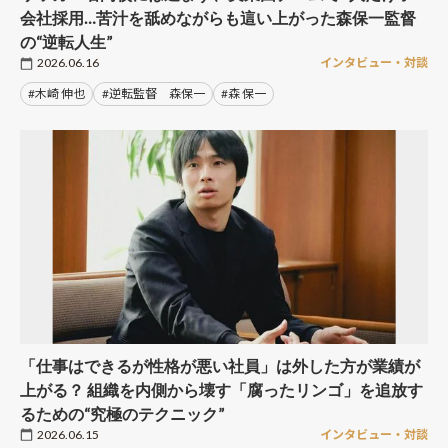
会社採用…苦汁を舐めながらも這い上がった森保一監督
の“逆転人生”
2026.06.16
インタビュー・対談
#木崎 伸也
#逆転監督 森保一
#森 保一
「仕事はできるが性格が悪い社員」は外した方が業績が
上がる？ 組織を内側から壊す「腐ったリンゴ」を追放す
るための“究極のテクニック”
2026.06.15
インタビュー・対談