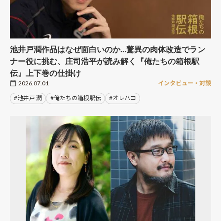
池井戸潤作品はなぜ面白いのか…驚異の肉体改造でラン
ナー役に挑む、庄司浩平が読み解く『俺たちの箱根駅
伝』上下巻の仕掛け
2026.07.01
インタビュー・対談
#池井戸 潤
#俺たちの箱根駅伝
#オレハコ