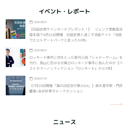
イベント・レポート
2026.08.05
【石田衣良サインカードプレゼント！】 ジュンク堂書店池
袋本店で8月22日開催 石田衣良と過ごす池袋ナイト「池袋
ウエストゲートパークと走った30年」
2026.08.03
ロッキード事件に材をとった新刊小説『シャドーゲーム』を
刊行、真山仁氏はなぜ再びロッキード事件に挑んだのか【ベ
ストセラーノンフィクション『ロッキード』から5年】
2026.07.09
【7月20日開催「海の日記念行事2026」】直木賞作家・門井
慶喜×永井紗耶子トークセッション
矢
ニュース