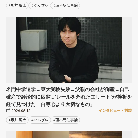
#坂井 風太
#ぐんぴぃ
#理不尽仕事論
名門中学退学→東大受験失敗→父親の会社が倒産→自己
破産で経済的に困窮…“レールを外れたエリート”が挫折を
経て見つけた「自尊心より大切なもの」
2026.06.15
インタビュー・対談
#坂井 風太
#ぐんぴぃ
#理不尽仕事論