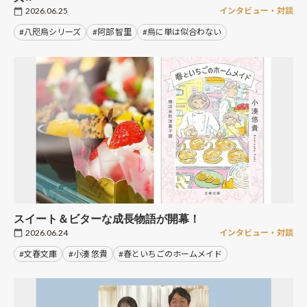
2026.06.25
インタビュー・対談
#八咫烏シリーズ
#阿部 智里
#烏に単は似合わない
スイート＆ビターな成長物語が開幕！
2026.06.24
インタビュー・対談
#文春文庫
#小湊 悠貴
#春といちごのホームメイド