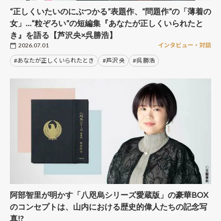
“正しくいたいのにぶつかる”表題作、“問題作”の「薄着の
女」…“粒ぞろい”の短編集『あなたが正しくいられたと
き』を語る【芦沢央×呉勝浩】
2026.07.01
インタビュー・対談
#あなたが正しくいられたとき
#芦沢 央
#呉 勝浩
阿部智里が明かす「八咫烏シリーズ愛蔵版」の豪華BOX
のコンセプトは、山内における歴史的偉人たちの記念写
真!?