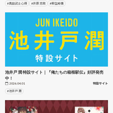
#真田武士心得
#井原 忠政
#柳生純情
池井戸 潤 特設サイト｜『俺たちの箱根駅伝』好評発売
中！
2026.04.01
特設サイト
#池井戸 潤