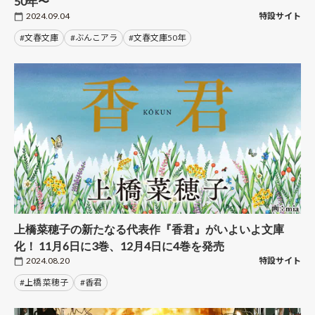
50年〜
2024.09.04
特設サイト
#文春文庫
#ぶんこアラ
#文春文庫50年
上橋菜穂子の新たなる代表作『香君』がいよいよ文庫
化！ 11月6日に3巻、12月4日に4巻を発売
2024.08.20
特設サイト
#上橋 菜穂子
#香君