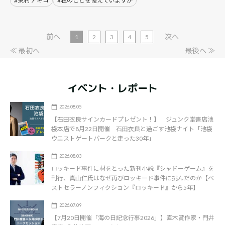
#東村 アキコ
#私のことを憶えていますか
前へ
次へ
1
2
3
4
5
≪ 最初へ
最後へ ≫
イベント・レポート
2026.08.05
【石田衣良サインカードプレゼント！】 ジュンク堂書店池
袋本店で8月22日開催 石田衣良と過ごす池袋ナイト「池袋
ウエストゲートパークと走った30年」
2026.08.03
ロッキード事件に材をとった新刊小説『シャドーゲーム』を
刊行、真山仁氏はなぜ再びロッキード事件に挑んだのか【ベ
ストセラーノンフィクション『ロッキード』から5年】
2026.07.09
【7月20日開催「海の日記念行事2026」】直木賞作家・門井