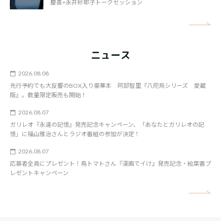
慶喜×永井紗耶子トークセッション
矢
ニュース
2026.08.08
先行予約でも大反響のBOX入り豪華本 阿部智里『八咫烏シリーズ 愛蔵
版』。数量限定販売も開始！
2026.08.07
ガリレオ『永遠の記憶』発売記念キャンペーン、「あなたとガリレオの記
憶」に福山雅治さんとラジオ番組の参加が決定！
2026.08.07
応募者全員にプレゼント！鳥トマトさん『漫画でイけ』発売記念・絵葉書プ
レゼントキャンペーン
矢