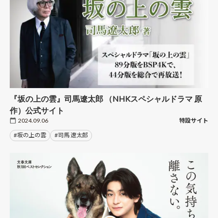
『坂の上の雲』司馬遼太郎 （NHKスペシャルドラマ 原
作）公式サイト
2024.09.06
特設サイト
#坂の上の雲
#司馬 遼太郎