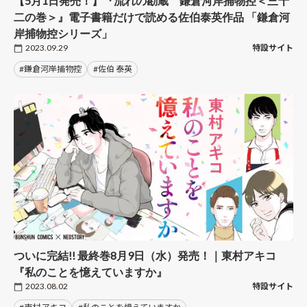
【5月1日発売！】『流れの勘蔵 鎌倉河岸捕物控＜三十
二の巻＞』電子書籍だけで読める佐伯泰英作品 「鎌倉河
岸捕物控シリーズ」
2023.09.29
特設サイト
#鎌倉河岸捕物控
#佐伯 泰英
ついに完結!! 最終巻8月9日（水）発売！｜東村アキコ
『私のことを憶えていますか』
2023.08.02
特設サイト