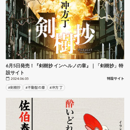
6月5日発売！『剣樹抄 インヘルノの章』｜「剣樹抄」特
設サイト
2024.06.05
特設サイト
#剣樹抄
#不動智の章
#冲方 丁