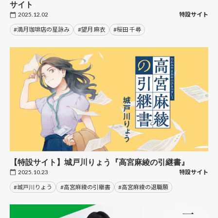
サイト
2025.12.02
特設サイト
#満月珈琲店の星詠み
#望月 麻衣
#桜田 千尋
【特設サイト】城戸川りょう『高宮麻綾の引継書』
2025.10.23
特設サイト
#城戸川りょう
#高宮麻綾の引継書
#高宮麻綾の退職願