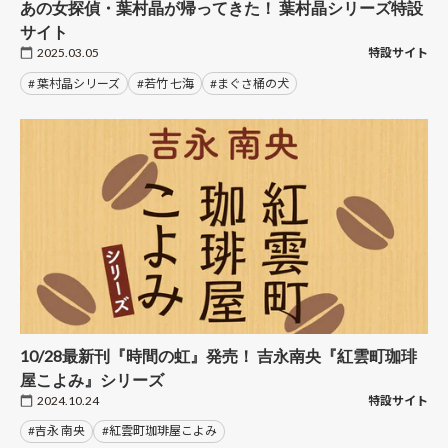
あの女探偵・葉村晶が帰ってきた！ 葉村晶シリーズ特設
サイト
2025.03.05
特設サイト
# 葉村晶シリーズ
#若竹 七海
#まぐさ桶の犬
10/28最新刊『時間の虹』発売！ 吉永南央『紅雲町珈琲
屋こよみ』シリーズ
2024.10.24
特設サイト
#吉永 南央
#紅雲町珈琲屋こよみ