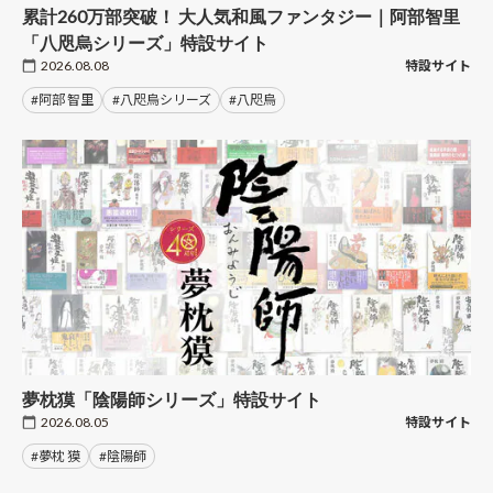
累計260万部突破！ 大人気和風ファンタジー｜阿部智里
「八咫烏シリーズ」特設サイト
2026.08.08
特設サイト
#阿部 智里
#八咫烏シリーズ
#八咫烏
夢枕獏「陰陽師シリーズ」特設サイト
2026.08.05
特設サイト
#夢枕 獏
#陰陽師