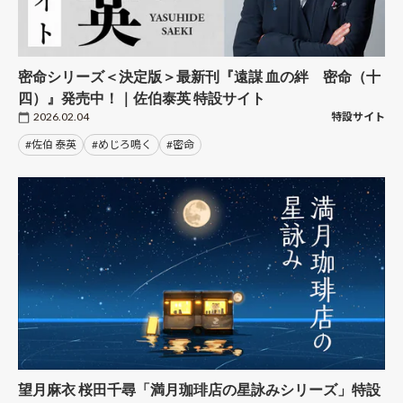
密命シリーズ＜決定版＞最新刊『遠謀 血の絆 密命（十
四）』発売中！｜佐伯泰英 特設サイト
2026.02.04
特設サイト
#佐伯 泰英
#めじろ鳴く
#密命
望月麻衣 桜田千尋「満月珈琲店の星詠みシリーズ」特設