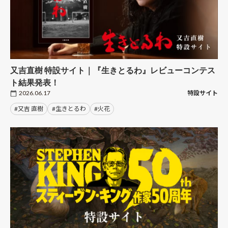
又吉直樹 特設サイト｜『生きとるわ』レビューコンテス
ト結果発表！
2026.06.17
特設サイト
#又吉 直樹
#生きとるわ
#火花