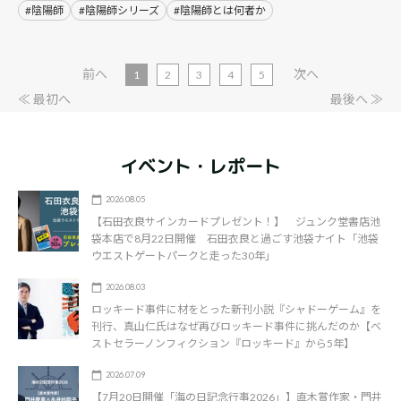
#陰陽師
#陰陽師シリーズ
#陰陽師とは何者か
前へ
次へ
1
2
3
4
5
≪ 最初へ
最後へ ≫
イベント・レポート
2026.08.05
【石田衣良サインカードプレゼント！】 ジュンク堂書店池
袋本店で8月22日開催 石田衣良と過ごす池袋ナイト「池袋
ウエストゲートパークと走った30年」
2026.08.03
ロッキード事件に材をとった新刊小説『シャドーゲーム』を
刊行、真山仁氏はなぜ再びロッキード事件に挑んだのか【ベ
ストセラーノンフィクション『ロッキード』から5年】
2026.07.09
【7月20日開催「海の日記念行事2026」】直木賞作家・門井