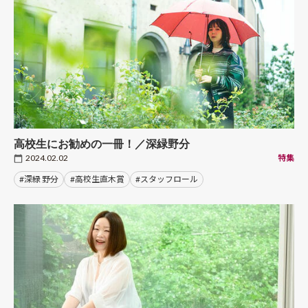
高校生にお勧めの一冊！／深緑野分
2024.02.02
特集
#深緑 野分
#高校生直木賞
#スタッフロール