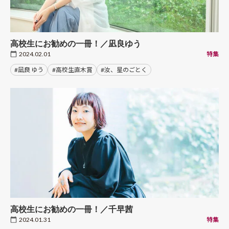
高校生にお勧めの一冊！／凪良ゆう
2024.02.01
特集
#凪良 ゆう
#高校生直木賞
#汝、星のごとく
高校生にお勧めの一冊！／千早茜
2024.01.31
特集