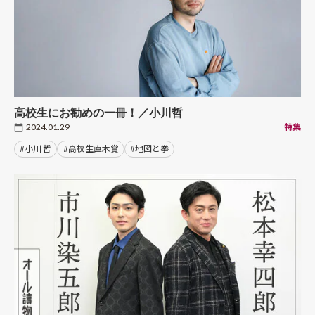
高校生にお勧めの一冊！／小川哲
2024.01.29
特集
#小川 哲
#高校生直木賞
#地図と拳