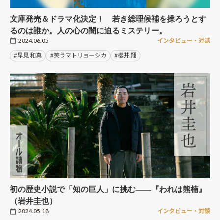
文庫発売＆ドラマ化決定！ 若き総理候補を操ろうとす
るのは誰か。人の心の闇に迫るミステリー。
2024.06.05
インタビュー・対談
#早見 和真
#笑うマトリョーシカ
#櫻井 翔
初の歴史小説で「知の巨人」に挑む――『われは熊楠』
（岩井圭也）
2024.05.18
インタビュー・対談