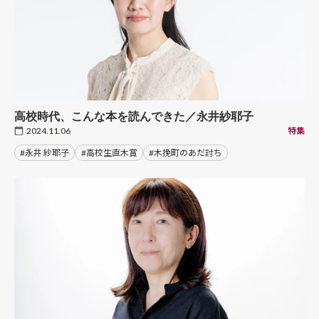
高校時代、こんな本を読んできた／永井紗耶子
2024.11.06
特集
#永井 紗耶子
#高校生直木賞
#木挽町のあだ討ち