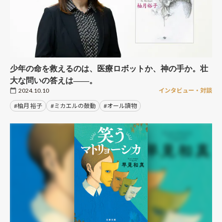
少年の命を救えるのは、医療ロボットか、神の手か。壮
大な問いの答えは――。
2024.10.10
インタビュー・対談
#柚月 裕子
#ミカエルの鼓動
#オール讀物