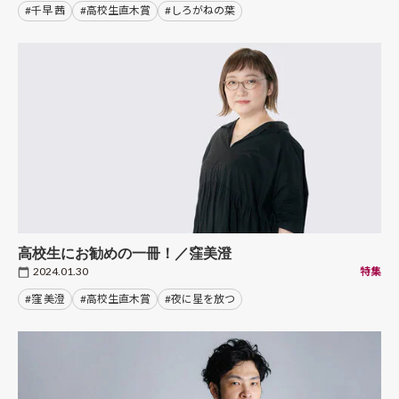
#千早 茜
#高校生直木賞
#しろがねの葉
高校生にお勧めの一冊！／窪美澄
2024.01.30
特集
#窪 美澄
#高校生直木賞
#夜に星を放つ