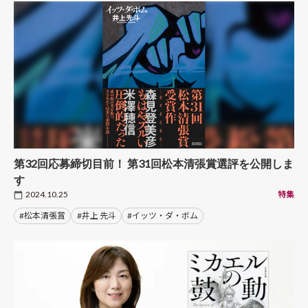
第32回応募締切目前！ 第31回松本清張賞選評を公開しま
す
2024.10.25
特集
#松本清張賞
#井上 先斗
#イッツ・ダ・ボム