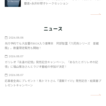
慶喜×永井紗耶子トークセッション
矢
ニュース
2026.08.08
先行予約でも大反響のBOX入り豪華本 阿部智里『八咫烏シリーズ 愛蔵
版』。数量限定販売も開始！
2026.08.07
ガリレオ『永遠の記憶』発売記念キャンペーン、「あなたとガリレオの記
憶」に福山雅治さんとラジオ番組の参加が決定！
2026.08.07
応募者全員にプレゼント！鳥トマトさん『漫画でイけ』発売記念・絵葉書プ
レゼントキャンペーン
矢