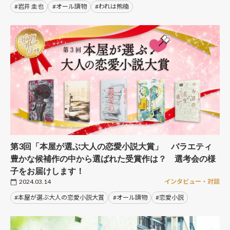
#岩井 圭也
#オール讀物
#われは熊楠
第3回「本屋が選ぶ大人の恋愛小説大賞」 バラエティ
豊かな候補作の中から選ばれた受賞作は？ 選考会の様
子をお届けします！
2024.03.14
インタビュー・対談
#本屋が選ぶ大人の恋愛小説大賞
#オール讀物
#恋愛小説