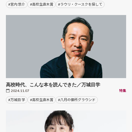
#宮内 悠介
#高校生直木賞
#ラウリ・クースクを探して
高校時代、こんな本を読んできた／万城目学
2024.11.07
特集
#万城目 学
#高校生直木賞
#八月の御所グラウンド