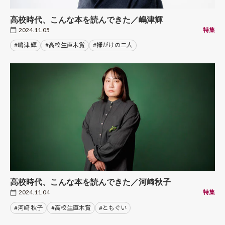
高校時代、こんな本を読んできた／嶋津輝
2024.11.05
特集
#嶋津 輝
#高校生直木賞
#襷がけの二人
高校時代、こんな本を読んできた／河﨑秋子
2024.11.04
特集
#河﨑 秋子
#高校生直木賞
#ともぐい