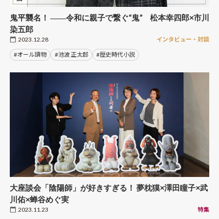
鬼平襲名！ ――令和に親子で繋ぐ“鬼” 松本幸四郎×市川
染五郎
2023.12.28
インタビュー・対談
#オール讀物
#池波 正太郎
#歴史時代小説
大座談会「陰陽師」が好きすぎる！ 夢枕獏×澤田瞳子×武
川佑×蝉谷めぐ実
2023.11.23
特集