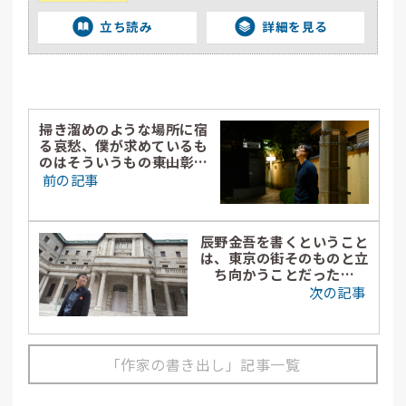
立ち読み
詳細を見る
掃き溜めのような場所に宿
る哀愁、僕が求めているも
のはそういうもの――東山彰良
（前篇）
前の記事
辰野金吾を書くということ
は、東京の街そのものと立
ち向かうことだった（前
篇）
次の記事
「作家の書き出し」記事一覧