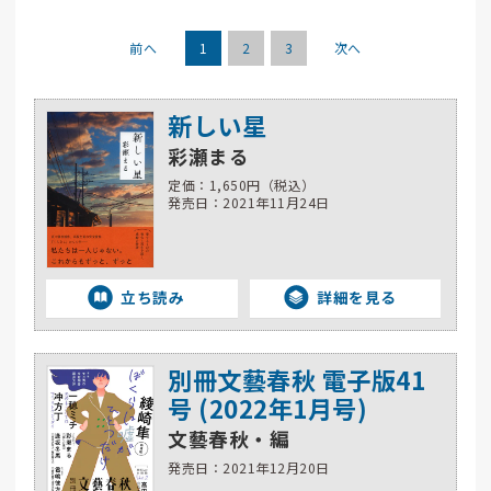
前へ
1
2
3
次へ
新しい星
彩瀬まる
定価：1,650円（税込）
発売日：2021年11月24日
立ち読み
詳細を見る
別冊文藝春秋 電子版41
号 (2022年1月号)
文藝春秋・編
発売日：2021年12月20日