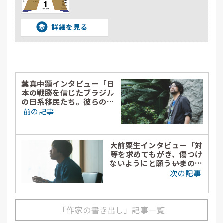
詳細を見る
葉真中顕インタビュー「日
本の戦勝を信じたブラジル
の日系移民たち。彼らの姿
は、明日の私たちだと思っ
前の記事
た」
大前粟生インタビュー「対
等を求めてもがき、傷つけ
ないようにと願う――いまの時
代の”恋愛のかたち”を見つ
次の記事
めたかった」
「作家の書き出し」記事一覧