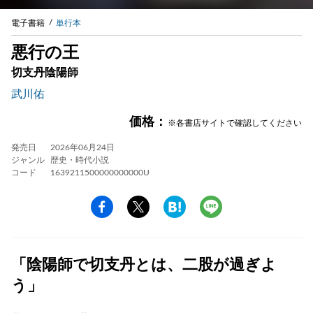
電子書籍
単行本
悪行の王
切支丹陰陽師
武川佑
価格：
※各書店サイトで確認してください
発売日
2026年06月24日
ジャンル
歴史・時代小説
コード
1639211500000000000U
「陰陽師で切支丹とは、二股が過ぎよ
う」