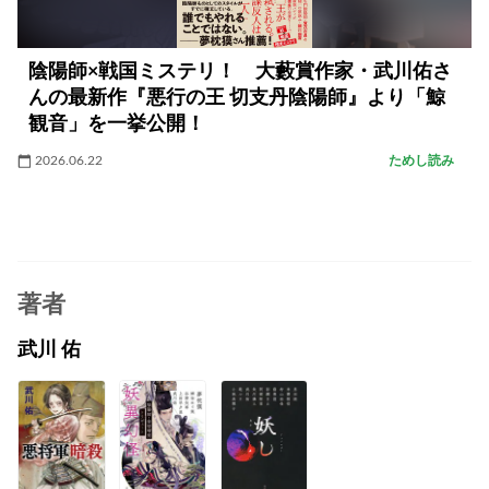
陰陽師×戦国ミステリ！ 大藪賞作家・武川佑さ
んの最新作『悪行の王 切支丹陰陽師』より「鯨
観音」を一挙公開！
2026.06.22
ためし読み
著者
武川 佑