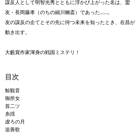
謀反人として明智光秀とともに浮かび上がった名は、盟
友・長岡藤孝（のちの細川幽斎）であった……。
友の謀反の企てとその先に待つ未来を知ったとき、在昌が
動き出す。
大藪賞作家渾身の戦国ミステリ！
目次
鯨観音
御所女
首二ツ
糸揺
虚ろの月
追善歌