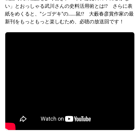
い」とおっしゃる武川さんの史料活用術とは!? さらに表
紙をめくると、”シゴデキ”の……鼠!? 大藪春彦賞作家の最
新刊をもっともっと楽しむため、必聴の放送回です！