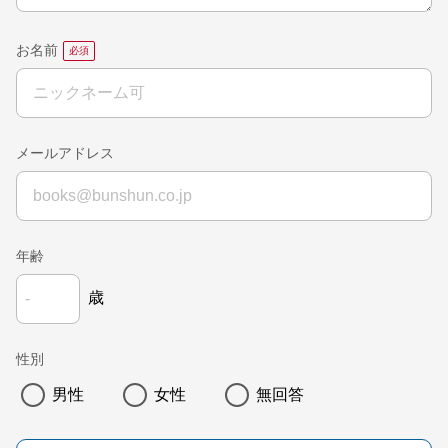
お名前
メールアドレス
年齢
歳
性別
男性
女性
無回答