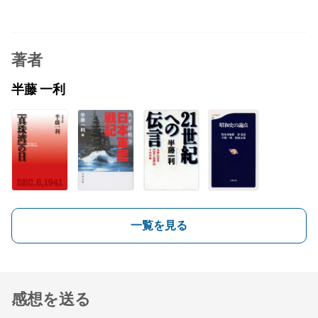
著者
半藤 一利
一覧を見る
感想を送る