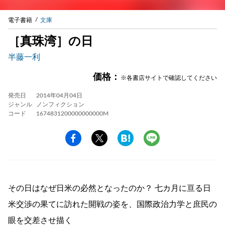
電子書籍
文庫
［真珠湾］の日
半藤一利
価格：
※各書店サイトで確認してください
発売日
2014年04月04日
ジャンル
ノンフィクション
コード
1674831200000000000M
その日はなぜ日米の必然となったのか？ 七カ月に亘る日
米交渉の果てに訪れた開戦の姿を、国際政治力学と庶民の
眼を交差させ描く