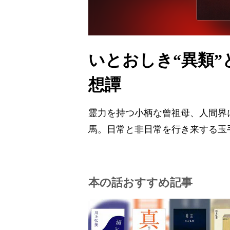
いとおしき“異類”
想譚
霊力を持つ小柄な曾祖母、人間界
馬。日常と非日常を行き来する玉
本の話おすすめ記事