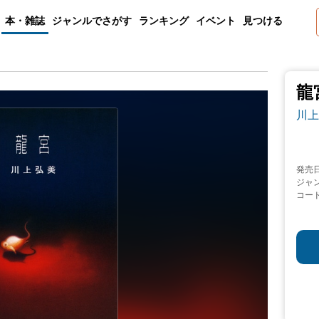
本・雑誌
ジャンルでさがす
ランキング
イベント
見つける
龍
川上
発売
ジャ
コー