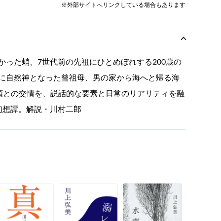
※外部サイトへリンクしている場合もあります
った蛸、7世代前の先祖にひとめぼれする200歳の
に自然神となった曾祖母、男の家から海へと帰る海
類との交情を、説話的な要素と日常のリアリティを融
幻想譚。解説・川村二郎