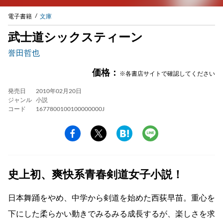
電子書籍
文庫
武士道シックスティーン
誉田哲也
価格：
※各書店サイトで確認してください
発売日
2010年02月20日
ジャンル
小説
コード
1677800100100000000J
史上初、爽快系青春剣道女子小説！
日本舞踊をやめ、中学から剣道を始めた西荻早苗。重心を
下にした柔らかい動きでみるみる成長するが、楽しさを求