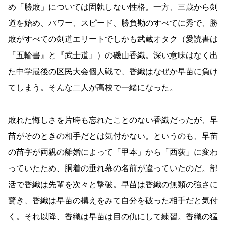
め「勝敗」については固執しない性格。一方、三歳から剣
道を始め、パワー、スピード、勝負勘のすべてに秀で、勝
敗がすべての剣道エリートでしかも武蔵オタク（愛読書は
『五輪書』と『武士道』）の磯山香織。深い意味はなく出
た中学最後の区民大会個人戦で、香織はなぜか早苗に負け
てしまう。そんな二人が高校で一緒になった。
敗れた悔しさを片時も忘れたことのない香織だったが、早
苗がそのときの相手だとは気付かない。というのも、早苗
の苗字が両親の離婚によって「甲本」から「西荻」に変わ
っていたため、胴着の垂れ幕の名前が違っていたのだ。部
活で香織は先輩を次々と撃破。早苗は香織の無類の強さに
驚き、香織は早苗の構えをみて自分を破った相手だと気付
く。それ以降、香織は早苗は目の仇にして練習。香織の猛