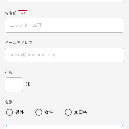
お名前
メールアドレス
年齢
歳
性別
男性
女性
無回答