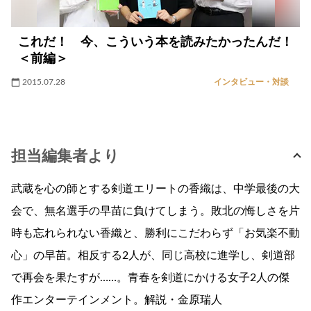
これだ！ 今、こういう本を読みたかったんだ！
＜前編＞
2015.07.28
インタビュー・対談
担当編集者より
武蔵を心の師とする剣道エリートの香織は、中学最後の大
会で、無名選手の早苗に負けてしまう。敗北の悔しさを片
時も忘れられない香織と、勝利にこだわらず「お気楽不動
心」の早苗。相反する2人が、同じ高校に進学し、剣道部
で再会を果たすが……。青春を剣道にかける女子2人の傑
作エンターテインメント。解説・金原瑞人