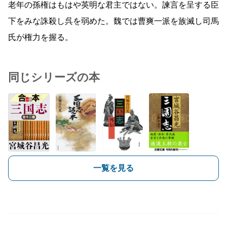
老年の孫権はもはや英明な君主ではない。諫言を呈する臣
下をみな誅殺し呉を弱めた。魏では曹爽一派を族滅し司馬
氏が権力を握る。
同じシリーズの本
一覧を見る