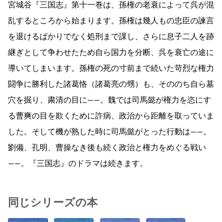
宮城谷『三国志』第十一巻は、孫権の老衰によって呉が混
乱するところから始まります。孫権は幾人もの忠臣の諫言
を退けるばかりでなく処刑まで課し、さらに息子二人を跡
継ぎとして争わせたため自ら国力を分断、呉を衰亡の途に
導いてしまいます。孫権の死の寸前まで続いた苛烈な権力
闘争に勝利した諸葛恪（諸葛亮の甥）も、そののち自ら墓
穴を掘り、粛清の目に――。魏では司馬懿が権力を恣にす
る曹爽の目を欺くために詐病、政治から距離を取っていま
した。そして機が熟した時に司馬懿がとった行動は――。
劉備、孔明、曹操なき後も続く政治と権力をめぐる戦い
――。『三国志』のドラマは続きます。
同じシリーズの本