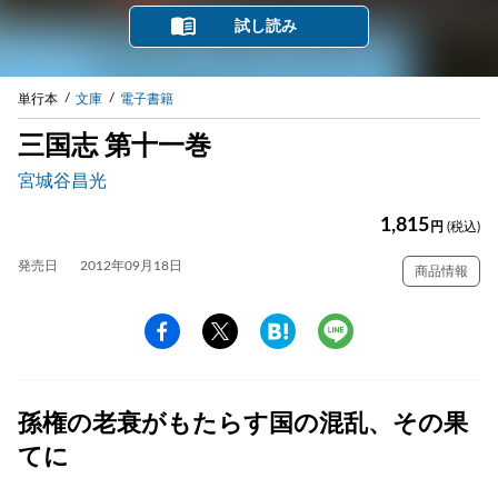
試し読み
単行本
文庫
電子書籍
三国志 第十一巻
宮城谷昌光
1,815
円
(税込)
発売日
2012年09月18日
商品情報
孫権の老衰がもたらす国の混乱、その果
てに