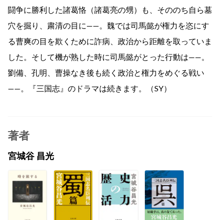
闘争に勝利した諸葛恪（諸葛亮の甥）も、そののち自ら墓
穴を掘り、粛清の目に――。魏では司馬懿が権力を恣にす
る曹爽の目を欺くために詐病、政治から距離を取っていま
した。そして機が熟した時に司馬懿がとった行動は――。
劉備、孔明、曹操なき後も続く政治と権力をめぐる戦い
――。『三国志』のドラマは続きます。（SY）
著者
宮城谷 昌光