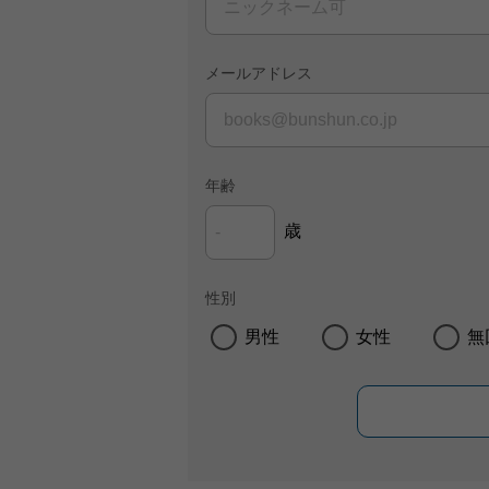
メールアドレス
年齢
歳
性別
男性
女性
無