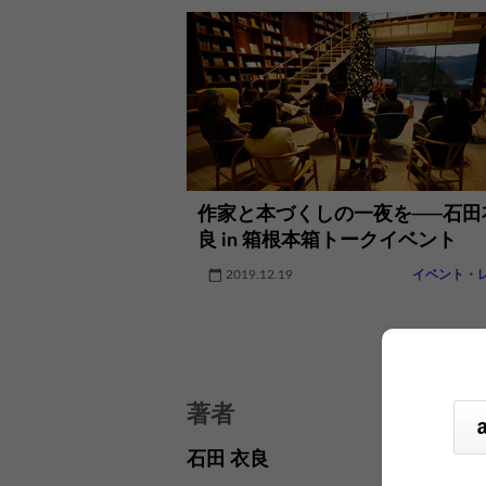
作家と本づくしの一夜を──石田
良 in 箱根本箱トークイベント
2019.12.19
イベント・
著者
石田 衣良