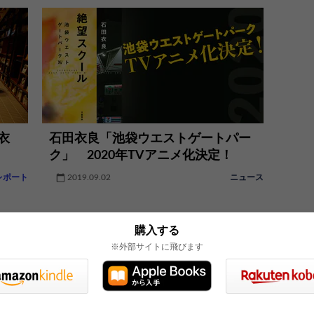
衣
石田衣良「池袋ウエストゲートパー
ク」 2020年TVアニメ化決定！
レポート
2019.09.02
ニュース
購入する
※外部サイトに飛びます