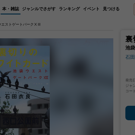
本・雑誌
ジャンルでさがす
ランキング
イベント
見つける
ウエストゲートパークⅩⅢ
裏
池袋
石田
発売
ジャ
コー