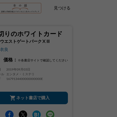
見つける
切りのホワイトカード
ウエストゲートパークⅩⅢ
衣良
価格：
※各書店サイトで確認してください
日
2019年09月03日
ンル
エンタメ・ミステリ
ド
1679134400000000000E
ネット書店で購入