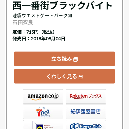
西一番街ブラックバイト
池袋ウエストゲートパークⅫ
石田衣良
定価：
715円（税込）
発売日：2018年09月04日
立ち読み
くわしく見る
ックス
屋書店ウェブストア
Club