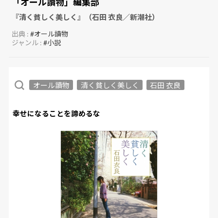
「オール讀物」編集部
『清く貧しく美しく』（石田 衣良／新潮社）
出典 :
#オール讀物
ジャンル :
#小説
オール讀物
清く貧しく美しく
石田 衣良
幸せになることを諦めるな