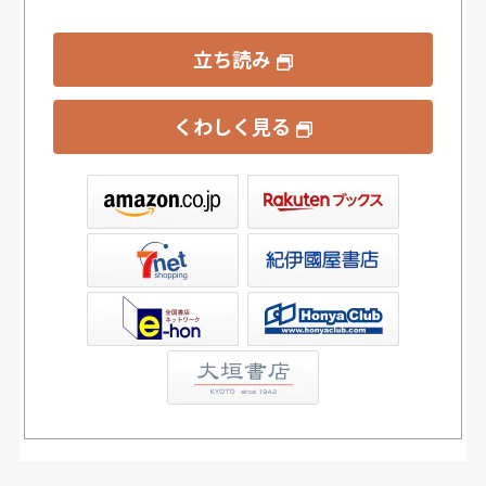
立ち読み
くわしく見る
ックス
屋書店ウェブストア
Club