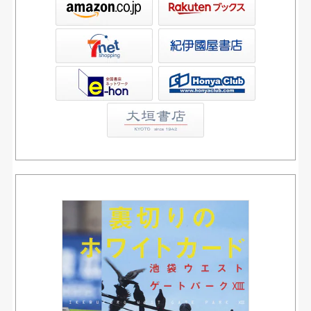
屋書店ウェブストア
Club