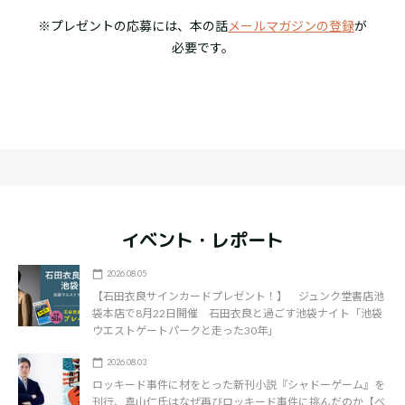
※プレゼントの応募には、本の話
メールマガジンの登録
が
必要です。
イベント・レポート
2026.08.05
【石田衣良サインカードプレゼント！】 ジュンク堂書店池
袋本店で8月22日開催 石田衣良と過ごす池袋ナイト「池袋
ウエストゲートパークと走った30年」
2026.08.03
ロッキード事件に材をとった新刊小説『シャドーゲーム』を
刊行、真山仁氏はなぜ再びロッキード事件に挑んだのか【ベ