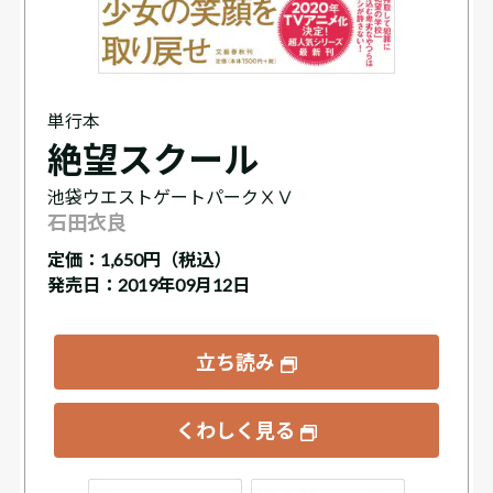
単行本
絶望スクール
池袋ウエストゲートパークⅩⅤ
石田衣良
定価：
1,650円（税込）
発売日：2019年09月12日
立ち読み
くわしく見る
ックス