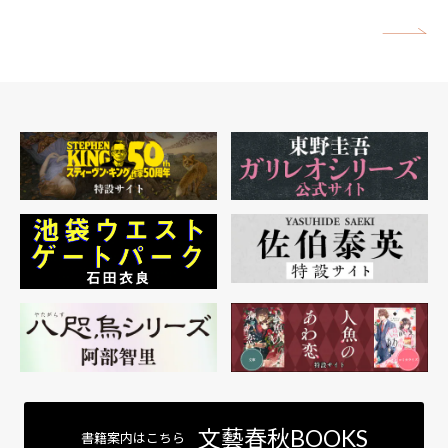
矢
文藝春秋BOOKS
書籍案内はこちら