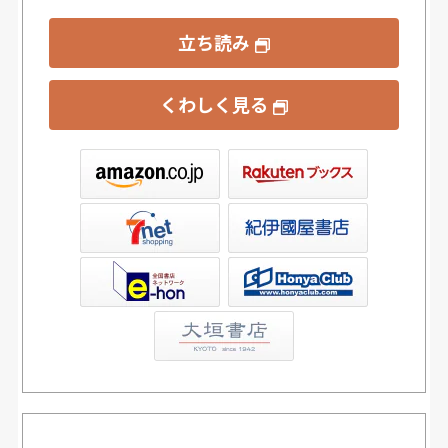
立ち読み
くわしく見る
ックス
屋書店ウェブストア
Club