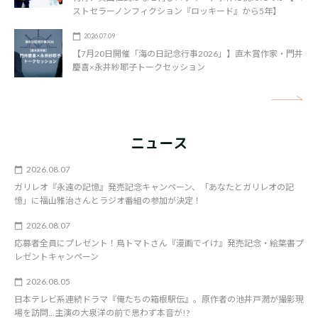
ストセラーノンフィクション『ロッキード』から5年】
2026.07.09
【7月20日開催「海の日記念行事2026」】直木賞作家・門井
慶喜×永井紗耶子トークセッション
矢
ニュース
2026.08.07
ガリレオ『永遠の記憶』発売記念キャンペーン、「あなたとガリレオの記
憶」に福山雅治さんとラジオ番組の参加が決定！
2026.08.07
応募者全員にプレゼント！鳥トマトさん『漫画でイけ』発売記念・絵葉書プ
レゼントキャンペーン
2026.08.05
日本テレビ系連続ドラマ『俺たちの箱根駅伝』。原作者の池井戸潤が撮影現
場を訪問…主演の大泉洋の前で思わず本音が!?