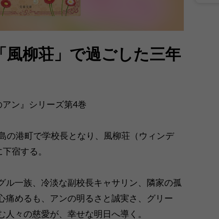
「風柳荘」で過ごした三年
のアン』シリーズ第4巻
ド島の港町で学校長となり、風柳荘（ウィンデ
）に下宿する。
グル一族、冷淡な副校長キャサリン、隣家の孤
心痛めるも、アンの明るさと誠実さ、グリー
む人々の慈愛が、幸せな明日へ導く。