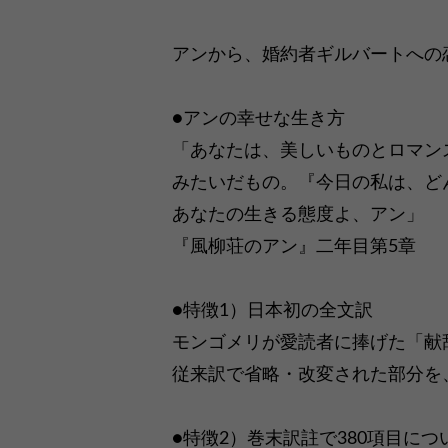
アンから、婚約者ギルバートへの
●アンの幸せな生き方
「あなたは、美しいものとロマン
みたいだもの。『今日の私は、ど
あなたの生きる態度よ、アン」
『風柳荘のアン』二年目第5章
●特徴1）日本初の全文訳
モンゴメリが愛読者に捧げた「献
従来訳で省略・改変された部分を
●特徴2）巻末訳註で380項目につ