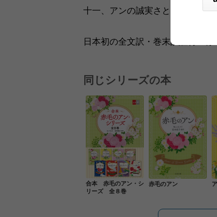
十一、アンの誠実さとグリーン・
日本初の全文訳・巻末訳註付『赤
同じシリーズの本
合本 赤毛のアン・シ
赤毛のアン
リーズ 全８巻