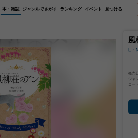
本・雑誌
ジャンルでさがす
ランキング
イベント
見つける
風
L・
発売
ジャ
コー