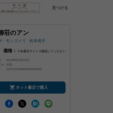
見つける
柳荘のアン
M・モンゴメリ
松本侑子
価格：
※各書店サイトで確認してください
日
2020年01月04日
ンル
小説
ド
1679143300000000000D
ネット書店で購入