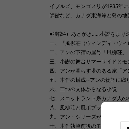
イブルズ、モンゴメリが1935年
師館など。カナダ東海岸と島の地
●特徴4）あとがき……小説をより
一、『風柳荘（ウィンディ・ウィ
二、アンの下宿の屋号「風柳荘」
三、小説の舞台サマーサイドとモ
四、アンが暮らす塔のある家「ア
五、本作の構成--アンの物語に
六、三つの文体からなる小説
七、スコットランド系カナダ人の
八、風柳荘と風ポプラ荘
九、アン・シリーズが書かれた順
十、本作執筆前後のモンゴメリと