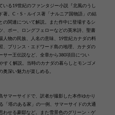
ている19世紀のファンタジー小説『北風のうし
ド著。C・S・ルイス著「ナルニア国物語」の結
との関連について解説。また作中に登場するシ
ツ、ポー、ロングフェローなどの英米詩、聖書
場人物の民族、人名の意味、19世紀カナダの料
習、プリンス・エドワード島の地理、カナダの
ーサー王伝説など、全章から380項目につい
りやすく解説。当時のカナダの暮らしとモンゴメ
の奥深い魅力が楽しめる。
島サマーサイドで、訳者が撮影した本作ゆかり
する「塔のある家」の一例、サマーサイドの大通
思わせる豪邸など。また雪景色のグリーン・ゲ