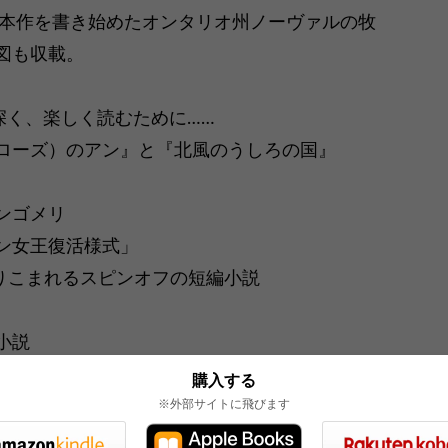
に本作を書き始めたオンタリオ州ノーヴァルの牧
図も収載。
深く、楽しく読むために……
ローズ）のアン』と『北風のうしろの国』
ンゴメリ
ン女王復活様式」
織りこまれるスピンオフの短編小説
小説
購入する
※外部サイトに飛びます
番
日記