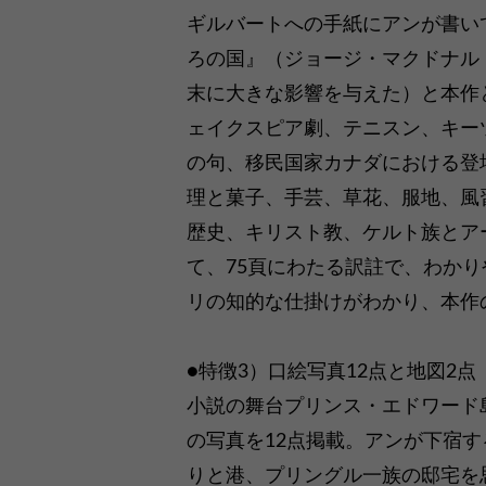
ギルバートへの手紙にアンが書い
ろの国』（ジョージ・マクドナル
末に大きな影響を与えた）と本作
ェイクスピア劇、テニスン、キー
の句、移民国家カナダにおける登
理と菓子、手芸、草花、服地、風
歴史、キリスト教、ケルト族とア
て、75頁にわたる訳註で、わか
リの知的な仕掛けがわかり、本作
●特徴3）口絵写真12点と地図2点
小説の舞台プリンス・エドワード
の写真を12点掲載。アンが下宿
りと港、プリングル一族の邸宅を