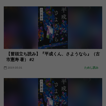
【冒頭立ち読み】『平成くん、さようなら』（古
市憲寿 著） #2
2019.05.01
ためし読み