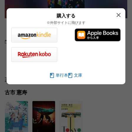
購入する
※外部サイトに飛びます
【冒頭立ち読み】『平成くん、さようなら』（古
市憲寿 著）#1
2019.04.30
ためし読み
単行本
文庫
著者
古市 憲寿