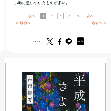
い時に思いついたものが多い。
前へ
次へ
1
2
3
4
5
≪ 最初へ
最後へ ≫
シェアする