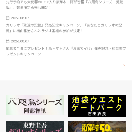
先行予約でも大反響のBOX入り豪華本 阿部智里『八咫烏シリーズ 愛蔵
版』。数量限定販売も開始！
2026.08.07
ガリレオ『永遠の記憶』発売記念キャンペーン、「あなたとガリレオの記
憶」に福山雅治さんとラジオ番組の参加が決定！
2026.08.07
応募者全員にプレゼント！鳥トマトさん『漫画でイけ』発売記念・絵葉書プ
レゼントキャンペーン
矢