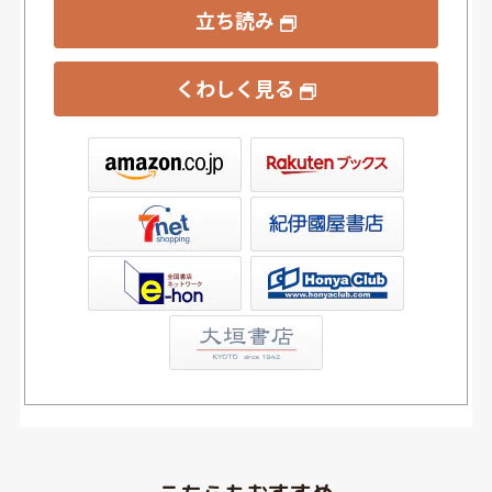
立ち読み
くわしく見る
ックス
屋書店ウェブストア
Club