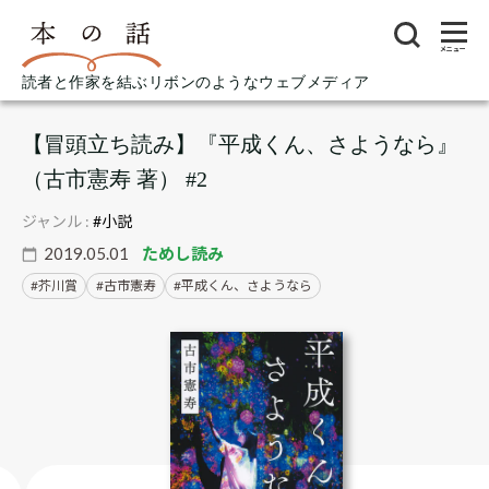
メニュー
読者と作家を結ぶリボンのようなウェブメディア
【冒頭立ち読み】『平成くん、さようなら』
（古市憲寿 著） #2
ジャンル :
#小説
2019.05.01
ためし読み
芥川賞
古市憲寿
平成くん、さようなら