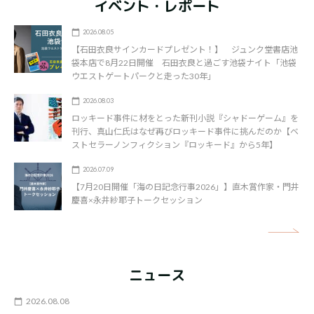
イベント・レポート
2026.08.05
【石田衣良サインカードプレゼント！】 ジュンク堂書店池
袋本店で8月22日開催 石田衣良と過ごす池袋ナイト「池袋
ウエストゲートパークと走った30年」
2026.08.03
ロッキード事件に材をとった新刊小説『シャドーゲーム』を
刊行、真山仁氏はなぜ再びロッキード事件に挑んだのか【ベ
ストセラーノンフィクション『ロッキード』から5年】
2026.07.09
【7月20日開催「海の日記念行事2026」】直木賞作家・門井
慶喜×永井紗耶子トークセッション
矢
ニュース
2026.08.08