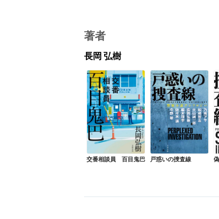
著者
長岡 弘樹
交番相談員 百目鬼巴
戸惑いの捜査線