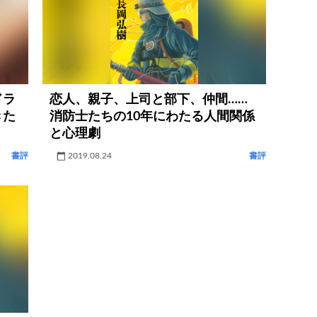
ドラ
恋人、親子、上司と部下、仲間……
きた
消防士たちの10年にわたる人間関係
と心理劇
書評
2019.08.24
書評