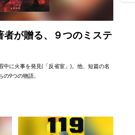
著者が贈る、９つのミステ
暇中に火事を発見(「反省室」)。他、短篇の名
ちの9つの物語。