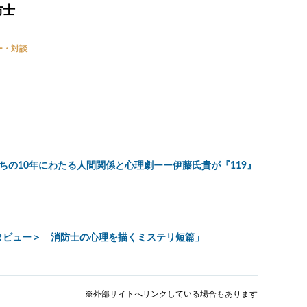
防士
ー・対談
ちの10年にわたる人間関係と心理劇ーー伊藤氏貴が『119』
タビュー＞ 消防士の心理を描くミステリ短篇」
※外部サイトへリンクしている場合もあります