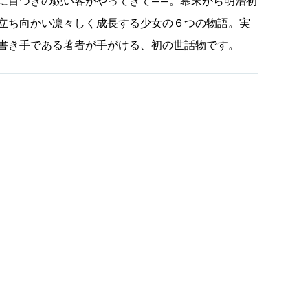
に目つきの鋭い客がやってきて――。幕末から明治初
立ち向かい凛々しく成長する少女の６つの物語。実
書き手である著者が手がける、初の世話物です。