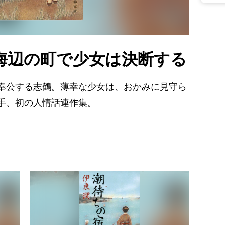
海辺の町で少女は決断する
奉公する志鶴。薄幸な少女は、おかみに見守ら
手、初の人情話連作集。