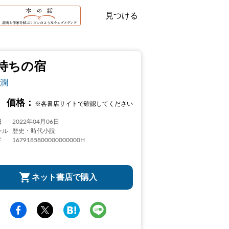
見つける
待ちの宿
潤
価格：
※各書店サイトで確認してください
日
2022年04月06日
ンル
歴史・時代小説
ド
1679185800000000000H
ネット書店で購入