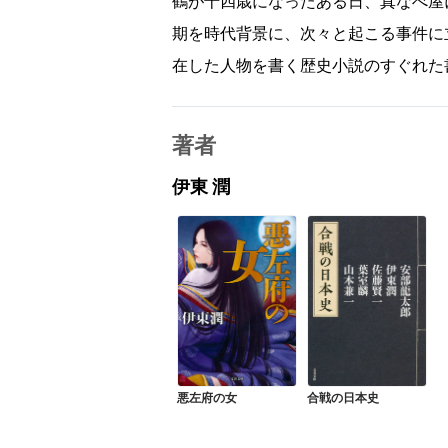
鶴が十四歳になったある日、真なべ屋
期を時代背景に、次々と起こる事件に
在した人物を書く歴史小説のすぐれた
著者
伊東 潤
悪左府の女
合戦の日本史