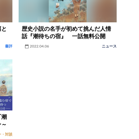
凛と
歴史小説の名手が初めて挑んだ人情
話『潮待ちの宿』 一話無料公開
書評
2022.04.06
ニュース
『潮
ー～
ー・対談