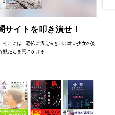
闇サイトを叩き潰せ！
。そこには、恐怖に震え泣き叫ぶ幼い少女の姿
な獣たちを罠にかける！