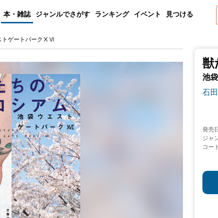
本・雑誌
ジャンルでさがす
ランキング
イベント
見つける
ストゲートパークⅩⅥ
獣
池袋
石田
発売
ジャ
コー