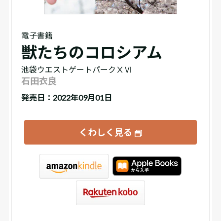
電子書籍
獣たちのコロシアム
池袋ウエストゲートパークⅩⅥ
石田衣良
発売日：2022年09月01日
くわしく見る
tore