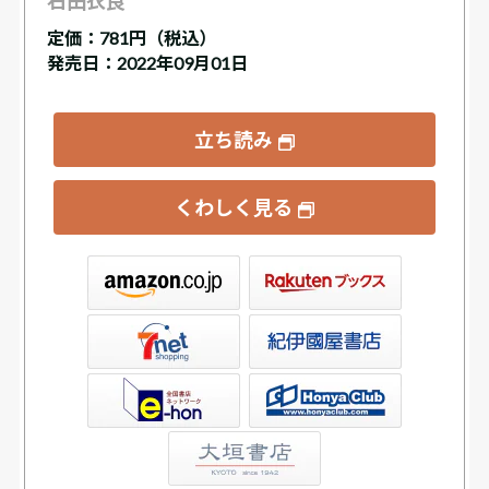
石田衣良
定価：
781円（税込）
発売日：2022年09月01日
立ち読み
くわしく見る
ックス
屋書店ウェブストア
Club