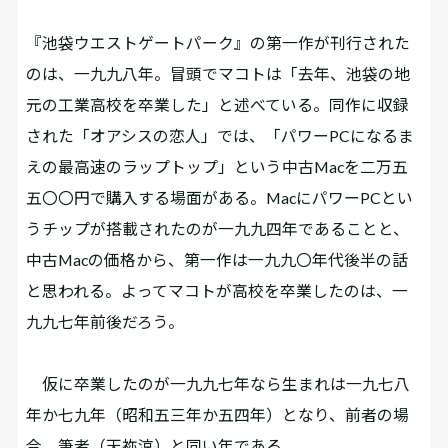
『池袋ウエストゲートパーク』の第一作が刊行された
のは、一九九八年。冒頭でマコトは「去年、池袋の地
元の工業高校を卒業した」と述べている。同作に収録
された「オアシスの恋人」では、「パワーPCになるま
えの最高速のラップトップ」という中古Macを二万五
五〇〇円で購入する場面がある。MacにパワーPCとい
うチップが搭載されたのが一九九四年であることと、
中古Macの価格から、第一作は一九九〇年代後半の話
と思われる。よってマコトが高校を卒業したのは、一
九九七年前後だろう。
仮に卒業したのが一九九七年なら生まれは一九七八
年か七九年（昭和五三年か五四年）となり、前者の場
合、筆者（天祢涼）と同い年である。