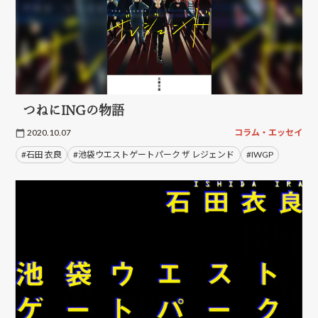
つねにINGの物語
2020.10.07
コラム・エッセイ
#石田 衣良
#池袋ウエストゲートパーク ザ レジェンド
#IWGP