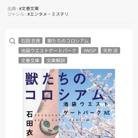
出典 :
#文春文庫
ジャンル :
#エンタメ・ミステリ
石田 衣良
獣たちのコロシアム
池袋ウエストゲートパーク
IWGP
天祢 涼
文春文庫
文庫解説