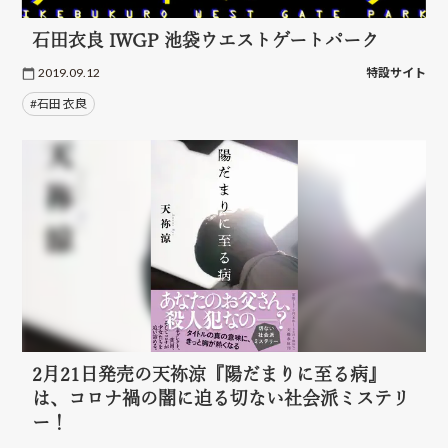
石田衣良 IWGP 池袋ウエストゲートパーク
2019.09.12
特設サイト
#石田 衣良
2月21日発売の天祢涼『陽だまりに至る病』
は、コロナ禍の闇に迫る切ない社会派ミステリ
ー！