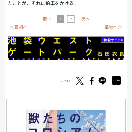
たことが、それに拍車をかける。
前へ
次へ
1
2
≪ 最初へ
最後へ ≫
シェアする