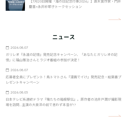
【7月20日開催「海の日記念行事2026」】直木賞作家・門井
慶喜×永井紗耶子トークセッション
矢
ニュース
2026.08.07
ガリレオ『永遠の記憶』発売記念キャンペーン、「あなたとガリレオの記
憶」に福山雅治さんとラジオ番組の参加が決定！
2026.08.07
応募者全員にプレゼント！鳥トマトさん『漫画でイけ』発売記念・絵葉書プ
レゼントキャンペーン
2026.08.05
日本テレビ系連続ドラマ『俺たちの箱根駅伝』。原作者の池井戸潤が撮影現
場を訪問…主演の大泉洋の前で思わず本音が!?
矢