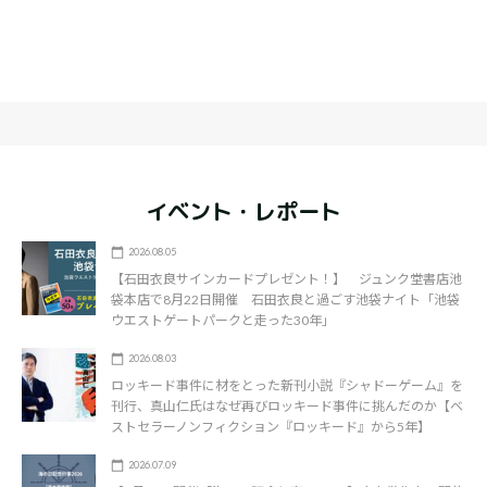
イベント・レポート
2026.08.05
【石田衣良サインカードプレゼント！】 ジュンク堂書店池
袋本店で8月22日開催 石田衣良と過ごす池袋ナイト「池袋
ウエストゲートパークと走った30年」
2026.08.03
ロッキード事件に材をとった新刊小説『シャドーゲーム』を
刊行、真山仁氏はなぜ再びロッキード事件に挑んだのか【ベ
ストセラーノンフィクション『ロッキード』から5年】
2026.07.09