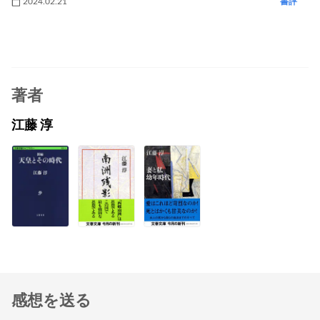
2024.02.21
書評
著者
江藤 淳
感想を送る