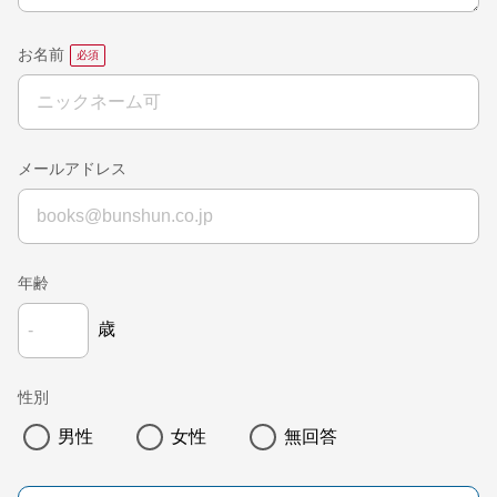
お名前
メールアドレス
年齢
歳
性別
男性
女性
無回答