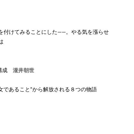
を付けてみることにした――。やる気を漲らせ
は
・構成 瀧井朝世
女であること”から解放される８つの物語