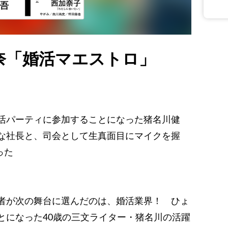
奈「婚活マエストロ」
活パーティに参加することになった猪名川健
な社長と、司会として生真面目にマイクを握
った
者が次の舞台に選んだのは、婚活業界！ ひょ
とになった40歳の三文ライター・猪名川の活躍