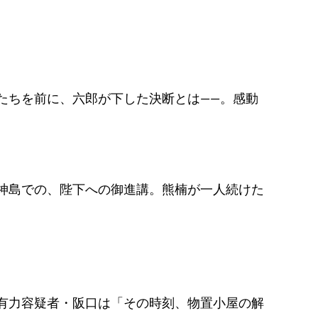
たちを前に、六郎が下した決断とは――。感動
神島での、陛下への御進講。熊楠が一人続けた
有力容疑者・阪口は「その時刻、物置小屋の解