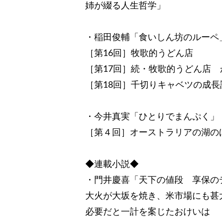
姉が綴る人生哲学」
・稲田俊輔「食いしん坊のルーペ
［第16回］牧歌的うどん店
［第17回］続・牧歌的うどん店
［第18回］千切りキャベツの成長
・今井真実「ひとりでまんぷく」
［第４回］オーストラリアの湖の
◆連載小説◆
・門井慶喜「天下の値段 享保の
大火が大坂を焼き、米市場にも甚
必要だと一計を案じたおけいは