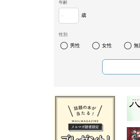
年齢
歳
性別
男性
女性
無