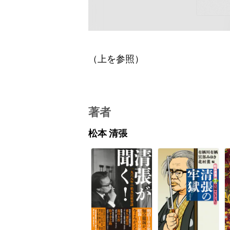
（上を参照）
著者
松本 清張