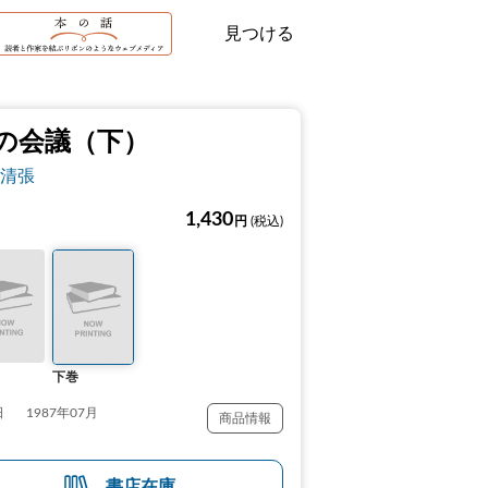
見つける
の会議（下）
清張
1,430
円
(税込)
下巻
日
1987年07月
商品情報
書店在庫