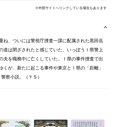
※外部サイトへリンクしている場合もあります
重ね、ついには警視庁捜査一課に配属された黒田岳
の道は閉ざされたと感じていた。いっぽうＩ県警上
の夫を職務中に亡くしていた。Ｉ県の事件捜査で出
ゆくが、新たに起こる事件や東京とＩ県の「距離」
・警察小説。（ＹＳ）