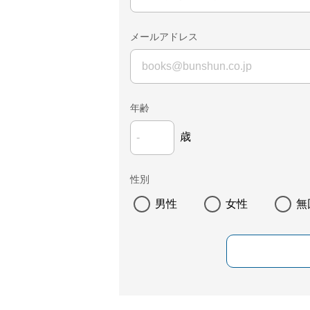
メールアドレス
年齢
歳
性別
男性
女性
無