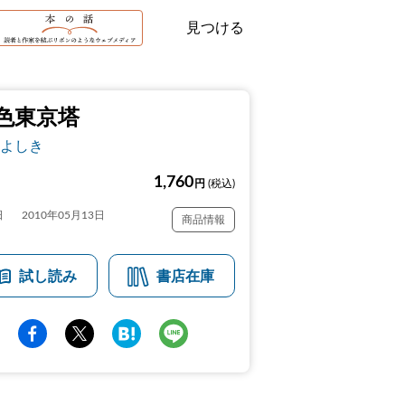
見つける
色東京塔
よしき
1,760
円
(税込)
日
2010年05月13日
商品情報
試し読み
書店在庫