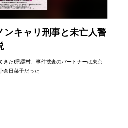
ノンキャリ刑事と未亡人警
説
てきたI県縹村。事件捜査のパートナーは東京
小倉日菜子だった