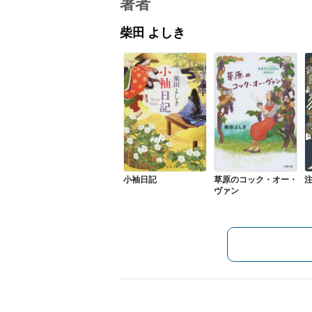
著者
柴田 よしき
小袖日記
草原のコック・オー・
ヴァン