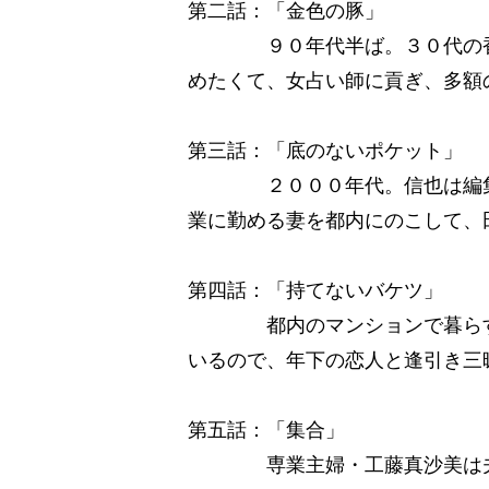
第二話：「金色の豚」
９０年代半ば。３０代の香奈
めたくて、女占い師に貢ぎ、多額
第三話：「底のないポケット」
２０００年代。信也は編集の仕
業に勤める妻を都内にのこして、
第四話：「持てないバケツ」
都内のマンションで暮らす由
いるので、年下の恋人と逢引き三
第五話：「集合」
専業主婦・工藤真沙美は夫