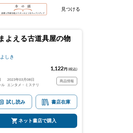
見つける
まよえる古道具屋の物
よしき
1,122
円
(税込)
日
2023年03月08日
商品情報
ンル
エンタメ・ミステリ
試し読み
書店在庫
ネット書店で購入