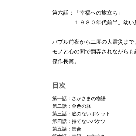
第六話：「幸福への旅立ち」
１９８０年代前半。幼い息子
バブル前夜から二度の大震災まで
モノと心の間で翻弄されながらも
傑作長篇。
目次
第一話：さかさまの物語
第二話：金色の豚
第三話：底のないポケット
第四話：持てないバケツ
第五話：集合