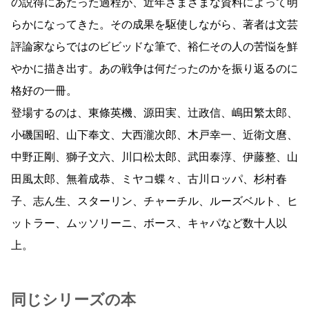
の説得にあたった過程が、近年さまざまな資料によって明
らかになってきた。その成果を駆使しながら、著者は文芸
評論家ならではのビビッドな筆で、裕仁その人の苦悩を鮮
やかに描き出す。あの戦争は何だったのかを振り返るのに
格好の一冊。
登場するのは、東條英機、源田実、辻政信、嶋田繁太郎、
小磯国昭、山下奉文、大西瀧次郎、木戸幸一、近衛文麿、
中野正剛、獅子文六、川口松太郎、武田泰淳、伊藤整、山
田風太郎、無着成恭、ミヤコ蝶々、古川ロッパ、杉村春
子、志ん生、スターリン、チャーチル、ルーズベルト、ヒ
ットラー、ムッソリーニ、ボース、キャパなど数十人以
上。
同じシリーズの本