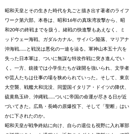
昭和天皇とその生きた時代を丸ごと描き出す著者のライフ
ワーク第六部。本巻は、昭和16年の真珠湾攻撃から、昭
和20年の終戦までを扱う。緒戦の快進撃もあえなく、ミ
ッドウェー海戦、ガダルカナル、サイパン陥落、マリアナ
沖海戦……と戦況は悪化の一途を辿る。軍神山本五十六を
失った日本軍は、ついに無謀な特攻作戦に突き進んでい
く。一方、銃後では小学生たちが疎開を強いられ、文学者
や芸人たちは仕事の場を狭められていった。そして、東京
大空襲、戦艦大和沈没、同盟国イタリア・ドイツの降伏、
硫黄島玉砕、沖縄戦……ついに帝国の命運が尽きる日が近
づいてきた。広島・長崎の原爆投下、そして「聖断」はい
かに下されたのか。
昭和天皇が戦争終結に向け、自らの退位も視野に入れ軍部