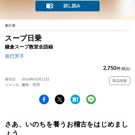
試し読み
単行本
スープ日乗
鎌倉スープ教室全語録
辰巳芳子
2,750
円
(税込)
発売日
2016年03月12日
商品情報
ジャンル
趣味・実用
さあ、いのちを養うお稽古をはじめまし
ょう