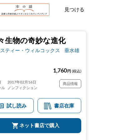
見つける
々生物の奇妙な進化
スティー・ウィルコックス
垂水雄
1,760
円
(税込)
日
2017年02月16日
商品情報
ンル
ノンフィクション
試し読み
書店在庫
ネット書店で購入