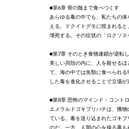
■第6章 骨の髄まで食べつくす
あらゆる毒の中でも、私たちの体
える。ドクイトグモに咬まれると
壊死する。その症状の「ロクソス
■第7章 そのとき食物連鎖が逆転
美しい貝殻の内に、人を殺せるほ
て、海の中では魚類に食べられる
した毒を進化させることで立場が
■第8章 恐怖のマインド・コント
エメラルドゴキブリバチは、獲物
ている。毒を送り込まれたゴキブ
のだ。一方、人間の心を操る毒も