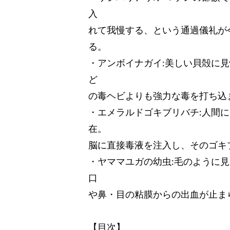
入
れて我慢する、という通過儀礼が
る。
・アンボイナガイ:美しい貝殻に
ど
の毒ヘビよりも強力な毒を打ち込
・エメラルドゴキブリバチ:人間
在。
脳に直接毒液を注入し、そのゴキ
・ヤママユガの幼虫:毛のように見
口
や鼻・目の粘膜からの出血が止ま
【目次】