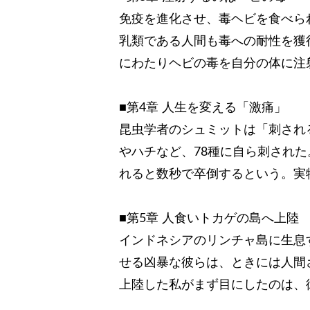
免疫を進化させ、毒ヘビを食べら
乳類である人間も毒への耐性を獲
にわたりヘビの毒を自分の体に注
■第4章 人生を変える「激痛」
昆虫学者のシュミットは「刺され
やハチなど、78種に自ら刺され
れると数秒で卒倒するという。実
■第5章 人食いトカゲの島へ上陸
インドネシアのリンチャ島に生息
せる凶暴な彼らは、ときには人間
上陸した私がまず目にしたのは、