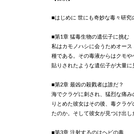
■はじめに 世にも奇妙な毒々研究
■第1章 猛毒生物の遺伝子に挑む
私はカモノハシに会うためオース
種である。その毒液からはクモや
貼りされたような遺伝子が大量に
■第2章 最凶の殺戮者は誰だ？
海でクラゲに刺され、猛烈な痛み
りとめた彼女はその後、毒クラゲ
たのか。そして彼女が見つけ出し
■第3章 注射するのはヘビの毒