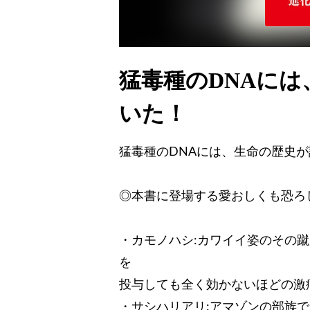
猛毒種のDNAに
いた！
猛毒種のDNAには、生命の歴史
◎本書に登場する愛おしくも恐ろ
・カモノハシ:カワイイ姿のその
を
投与しても全く効かないほどの激
・サシハリアリ:アマゾンの部族