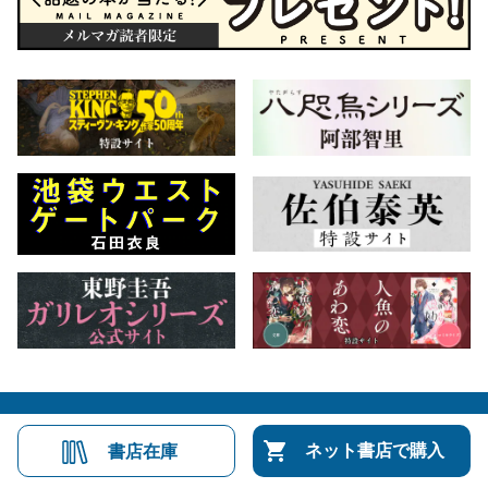
会社概要
自費出版のご案内
お問合せ
ネット書店で購入
書店在庫
株式会社文藝春秋
文春オンライン
Number Web
CREA WEB
Copyright © Bungeishunju Ltd.