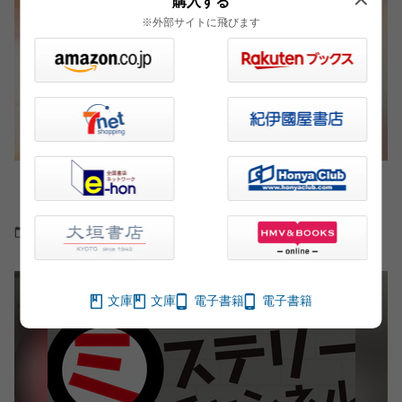
購入する
※外部サイトに飛びます
ハッピーエンドともバッドエンドとも取れる最後
のシーン…過去と対峙する父娘の物語
2021.04.16
書評
文庫
文庫
電子書籍
電子書籍