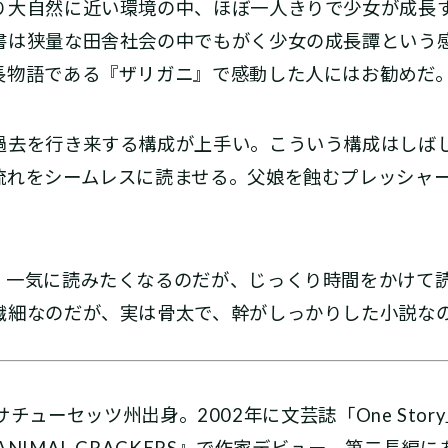
大自然に近い環境の中、ほぼ一人きりで少女が成長
書は狭量な田舎社会の中でもがく少女の成長譚という
長物語である『ザリガニ』で感動した人にはお勧めだ
去を行き来する構成が上手い。こういう構成はしば
流れをシームレスに読ませる。父娘を蝕むプレッシャ
一気に読みたくなるのだが、じっくり時間をかけて
繊細なのだが、実は骨太で、幹がしっかりした小説な
カ、マサチューセッツ州出身。2002年に文芸誌「One St
NIMAL CRACKERS』で作家デビュー。第二長