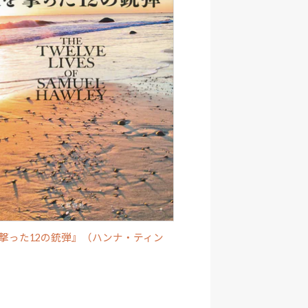
撃った12の銃弾』（ハンナ・ティン