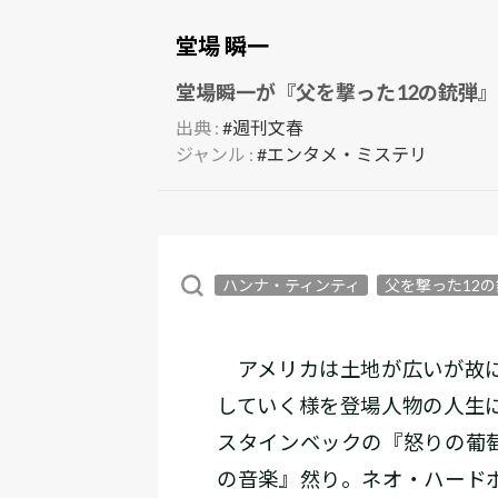
堂場 瞬一
堂場瞬一が『父を撃った12の銃弾』
出典 :
#週刊文春
ジャンル :
#エンタメ・ミステリ
ハンナ・ティンティ
父を撃った12
アメリカは土地が広いが故に
していく様を登場人物の人生
スタインベックの『怒りの葡
の音楽』然り。ネオ・ハード