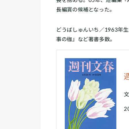
長編賞の候補となった。
どうばしゅんいち／1963年
事の枷』など著書多数。
2