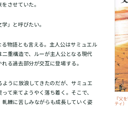
旅をさせていた。
文学」と呼びたい。
る物語とも言える。主人公はサミュエル
は二重構造で、ルーが主人公となる現代
かれる過去部分が交互に登場する。
るように放浪してきたのだが、サミュエ
戻って来てようやく落ち着く。そこで、
『父を
、軋轢に苦しみながらも成長していく姿
ティ）