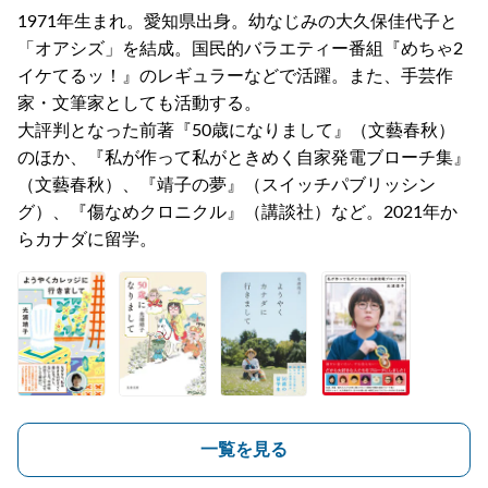
1971年生まれ。愛知県出身。幼なじみの大久保佳代子と
「オアシズ」を結成。国民的バラエティー番組『めちゃ2
イケてるッ！』のレギュラーなどで活躍。また、手芸作
家・文筆家としても活動する。
大評判となった前著『50歳になりまして』（文藝春秋）
のほか、『私が作って私がときめく自家発電ブローチ集』
（文藝春秋）、『靖子の夢』（スイッチパブリッシン
グ）、『傷なめクロニクル』（講談社）など。2021年か
らカナダに留学。
一覧を見る